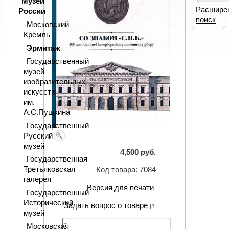
Музеи
Расшире
России
поиск
Московский
Кремль
Эрмитаж
Государственный
музей
изобразительных
искусств
им.
А.С.Пушкина
Государственный
Русский
музей
4,500 руб.
Государственная
Третьяковская
Код товара: 7084
галерея
Версия для печати
Государственный
Исторический
Задать вопрос о товаре
музей
Московская