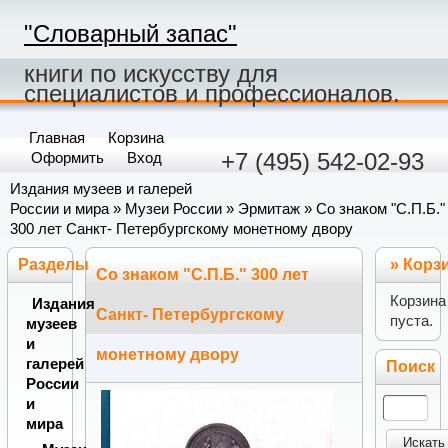
"Словарный запас"
книги по искусству для
специалистов и профессионалов.
Главная
Корзина
+7 (495) 542-02-93
Оформить
Вход
Издания музеев и галерей
России и мира
»
Музеи России
»
Эрмитаж
» Со знаком "С.П.Б."
300 лет Санкт- Петербургскому монетному двору
Разделы
»
Корз
Со знаком "С.П.Б." 300 лет
Корзина
Издания
Санкт- Петербургскому
пуста.
музеев
и
монетному двору
галерей
Поиск
России
и
мира
Искать