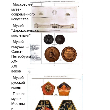
Московский
музей
современного
искусства
Музей
"Царскосельская
коллекция"
Музей
искусства
Санкт-
Петербурга
XX-
XXI
веков
Музей
русской
иконы
Прочие
музеи
Москвы
и