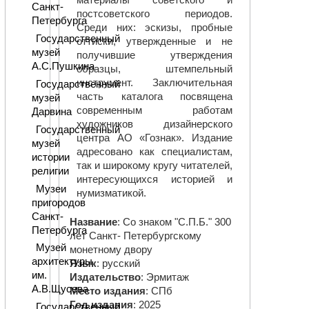
материалы советского и
Санкт-
постсоветского периодов.
Петербурга
Среди них: эскизы, пробные
Государственный
оттиски, утвержденные и не
музей
получившие утверждения
А.С.Пушкина
образцы, штемпельный
инструмент. Заключительная
Государственный
часть каталога посвящена
музей
современным работам
Дарвина
художников дизайнерского
Государственный
центра АО «Гознак». Издание
музей
адресовано как специалистам,
истории
так и широкому кругу читателей,
религии
интересующихся историей и
Музеи
нумизматикой.
пригородов
Санкт-
Название
: Со знаком "С.П.Б." 300
Петербурга
лет Санкт- Петербургскому
Музей
монетному двору
архитектуры
Язык
: русский
им.
Издательство
: Эрмитаж
А.В.Щусева
Место издания
: СПб
Год издания
: 2025
Государственный