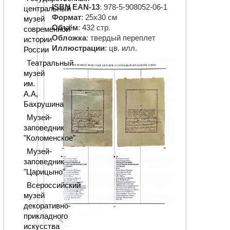
ISBN EAN-13
: 978-5-908052-06-1
центральный
Формат
: 25х30 см
музей
Объём
: 432 стр.
современной
Обложка
: твердый переплет
истории
Иллюстрации
: цв. илл.
России
Театральный
музей
им.
А.А,
Бахрушина
Музей-
заповедник
"Коломенское"
Музей-
заповедник
"Царицыно"
Всероссийский
музей
декоративно-
прикладного
искусства