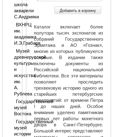
школа
акварели
Добавить в корзину
С.Андрияки
ВХНРЦ
Каталог включает более
им.
полутора тысяч экспонатов из
академика
собраний Государственного
И.Э.Грабаря
Эрмитажа и АО «Гознак»,
Музей
многие из которых публикуются
древнерусской
впервые. В издании также
культуры
включены документы из
и
Российской национальной
искусства
библиотеки. Все эти материалы
им.
позволяют проследить
А.
трехвековую историю одного из
Рублева
старейших петербургских
предприятий: от времени Петра
Государственный
I до наших дней. Особое
музей
внимание уделено памятникам
Востока
первых лет работы монетного
Государственный
двора в Санкт-Петербурге.
музей
Большой интерес представляют
истории