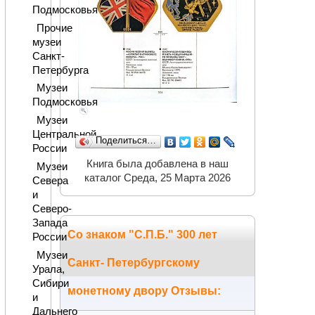
Подмосковья
Прочие
музеи
Санкт-
Петербурга
Музеи
Подмосковья
Музеи
Центральной
Поделиться…
России
Книга была добавлена в наш
Музеи
каталог Среда, 25 Марта 2026
Севера
и
Северо-
Запада
Со знаком "С.П.Б." 300 лет
России
Музеи
Санкт- Петербургскому
Урала,
Сибири
монетному двору Отзывы:
и
Дальнего