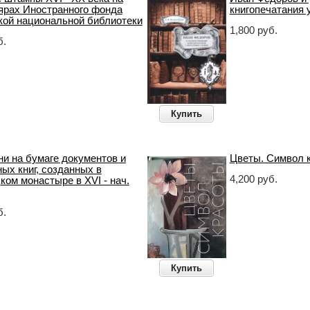
ярах Иностранного фонда
книгопечатания 
кой национальной библиотеки
1,800 руб.
б.
Купить
ни на бумаге документов и
Цветы. Символ 
ых книг, созданных в
4,200 руб.
ом монастыре в XVI - нач.
б.
Купить