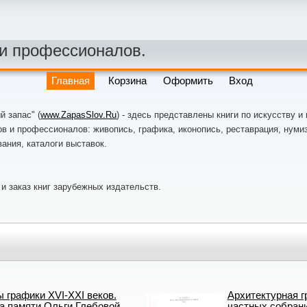
 и профессионалов.
Главная
Корзина
Оформить
Вход
 запас" (
www.ZapasSlov.Ru
) - здесь представлены книги по искусству и
в и профессионалов: живопись, графика, иконопись, реставрация, нумиз
ания, каталоги выставок.
и заказ книг зарубежных издательств.
 графики XVI-XXI веков.
Архитектурная г
а памяти Ольги Глебовой
частных собран