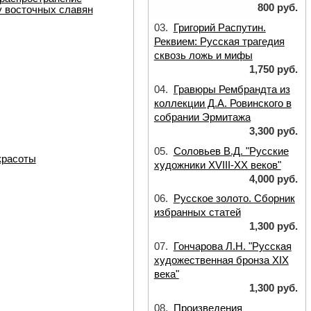
800 руб.
у восточных славян
03.
Григорий Распутин.
Реквием: Русская трагедия
сквозь ложь и мифы
1,750 руб.
04.
Гравюры Рембрандта из
коллекции Д.А. Ровинского в
собрании Эрмитажа
3,300 руб.
05.
Соловьев В.Д. "Русские
красоты
художники XVIII-XX веков"
4,000 руб.
06.
Русское золото. Сборник
избранных статей
1,300 руб.
07.
Гончарова Л.Н. "Русская
художественная бронза XIX
века"
1,300 руб.
08.
Произведения