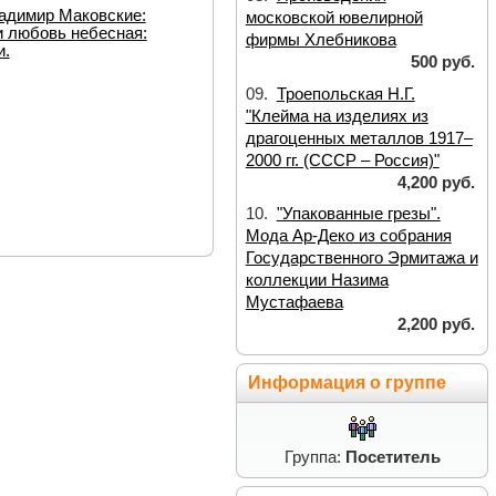
адимир Маковские:
московской ювелирной
и любовь небесная:
фирмы Хлебникова
и.
500 руб.
09.
Троепольская Н.Г.
"Клейма на изделиях из
драгоценных металлов 1917–
2000 гг. (СССР – Россия)"
4,200 руб.
10.
"Упакованные грезы".
Мода Ар-Деко из собрания
Государственного Эрмитажа и
коллекции Назима
Мустафаева
2,200 руб.
Информация о группе
Группа:
Посетитель