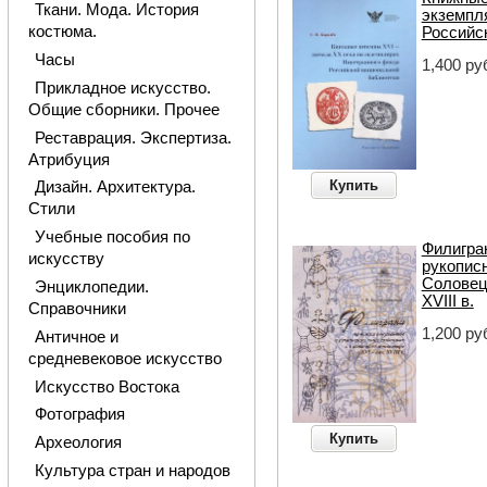
Ткани. Мода. История
экземпл
костюма.
Российс
Часы
1,400 ру
Прикладное искусство.
Общие сборники. Прочее
Реставрация. Экспертиза.
Атрибуция
Купить
Дизайн. Архитектура.
Стили
Учебные пособия по
Филигра
искусству
рукописн
Соловецк
Энциклопедии.
XVIII в.
Справочники
1,200 ру
Античное и
средневековое искусство
Искусство Востока
Фотография
Купить
Археология
Культура стран и народов