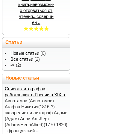
книга,невозможн-
о оторваться от
чтения...соверш-
ен ..
Статьи
Новые статьи
(0)
Все статьи
(2)
->
(2)
Новые статьи
Список литографов,
работавших в России в XIX в.
Авнатамов (Авнотомов)
Агафон Никитич(1816-?) -
акварелист и литограф.Адамс
(Адам) Анри-Альберт
(AdamsHenriAlbert)(1770-1820)
- французский ...