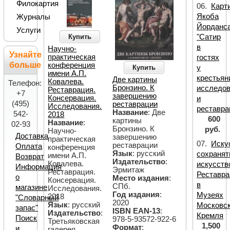
Филокартия
06.
Карт
Якоба
Журналы
Йорданс
Услуги
"Сатир
Купить
в
Научно-
Узнайте
практическая
гостях
больше
конференция
Купить
у
имени А.П.
крестьян
Две картины
Ковалева.
Телефон:
Бронзино. К
исследо
Реставрация.
+7
завершению
Консервация.
и
(495)
реставрации
Исследования.
реставра
Название
: Две
542-
2018
600
картины
Название
:
02-93
Бронзино. К
руб.
Научно-
Доставка
завершению
практическая
07.
Иску
реставрации
Оплата
конференция
Язык
: русский
сохранят
имени А.П.
Возврат
Издательство
:
Ковалева.
искусств
Информация
Эрмитаж
Реставрация.
Реставра
о
Место издания
:
Консервация.
в
СПб.
магазине
Исследования.
Год издания
:
Музеях
2018
"Словарный
2020
Язык
: русский
Московск
запас"
ISBN EAN-13
:
Издательство
:
Кремля
Поиск
978-5-93572-922-6
Третьяковская
1,500
Формат
:
и
галерея