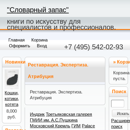
"Словарный запас"
книги по искусству для
специалистов и профессионалов.
Главная
Корзина
+7 (495) 542-02-93
Оформить
Вход
Новинки
»
Корз
Реставрация. Экспертиза.
Корзина
Атрибуция
пуста.
Поиск
Реставрация. Экспертиза.
Кошки,
Атрибуция
котики,
котята
8,000
Искать
Индрик
Третьяковская галерея
руб.
ГМИИ им. А.С.Пушкина
Расшире
Московский Кремль
ГИМ
Palace
поиск