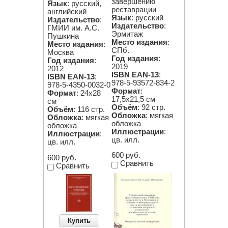
завершению
Язык
: русский,
реставрации
английский
Язык
: русский
Издательство
:
Издательство
:
ГМИИ им. А.С.
Эрмитаж
Пушкина
Место издания
:
Место издания
:
СПб.
Москва
Год издания
:
Год издания
:
2019
2012
ISBN EAN-13
:
ISBN EAN-13
:
978-5-93572-834-2
978-5-4350-0032-0
Формат
:
Формат
: 24x28
17,5х21,5 см
см
Объём
: 92 стр.
Объём
: 116 стр.
Обложка
: мягкая
Обложка
: мягкая
обложка
обложка
Иллюстрации
:
Иллюстрации
:
цв. илл.
цв. илл.
600 руб.
600 руб.
Сравнить
Сравнить
Купить