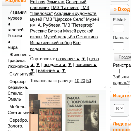
Разделы
Editions
Эрмитаж
Северный
паломник
ГМЗ "Гатчина"
ГМЗ
» Вход
Издания
"Павловск"
Академии художеств
музеев
музей
ГМЗ "Царское Село"
Музей
E-Mail:
и
им. А. Рублева
ГМЗ "Петергоф"
галерей
Русские Витязи
Музей русской
России
иконы
Музей-усадьба Останкино
Пароль:
и
Исаакиевский собор
Все
мира
издательства
Живопись.
Продо
Сортировка:
название ▲
▼
|
цена
Графика.
▲
▼
|
продажи ▲
▼
|
новинки ▲
Регистр
Иконопись
▼
|
наличие ▲
▼
|
Скульптура
Забыли
Товаров на странице:
10
20
50
Фарфор.
пароль?
Керамика.
Стекло.
Издате
Эмаль
Мебель.
Светильники
Серебро.
Лидер
Золото.
продаж