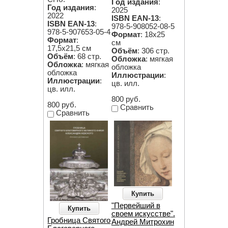
Год издания
:
Год издания
:
2025
2022
ISBN EAN-13
:
ISBN EAN-13
:
978-5-908052-08-5
978-5-907653-05-4
Формат
: 18х25
Формат
:
см
17,5х21,5 см
Объём
: 306 стр.
Объём
: 68 стр.
Обложка
: мягкая
Обложка
: мягкая
обложка
обложка
Иллюстрации
:
Иллюстрации
:
цв. илл.
цв. илл.
800 руб.
800 руб.
Сравнить
Сравнить
Купить
"Первейший в
Купить
своем искусстве".
Гробница Святого
Андрей Митрохин