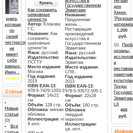
искусства в
Ян ван
Купить
Государственном
ден
Как сохранить
Эрмитаже
Хекке.
церковные
Название
:
"Роскош
книга,
ценности
Продленная
Автор
: Клокова
жизнь…
натюрмор
которая
Г.С.
Реставрация
1,200
по
Название
: Как
произведений
руб.
своей
сохранить
искусства в
честности
церковные
Государственном
10.
Проб
ценности
Эрмитаже
не
охраны,
Язык
: русский
Язык
: русский
имеет
исследо
Издательство
:
Издательство
:
себе
ПСГТУ
Эрмитаж
и
равных.
Место издания
:
Место издания
:
реставра
Москва
СПб.
Имен ..
памятник
Год издания
:
Год издания
:
культуры
2019
2013
ISBN EAN-13
:
ISBN EAN-13
:
Труды
978-5-7429-1203-3
978-5-93572-505-1
Статьи
Государс
Формат
: 14х21
Формат
: 22x28
Эрмитаж
см
cм
LX
Объём
: 128 стр.
Объём
: 160 стр.
Новые
Обложка
: мягкая
Обложка
:
400
статьи
обложка
твердый
руб.
Иллюстрации
: ч/
переплет
(0)
б илл.
Иллюстрации
:
Все
цв. илл.
Инфор
статьи
400 руб.