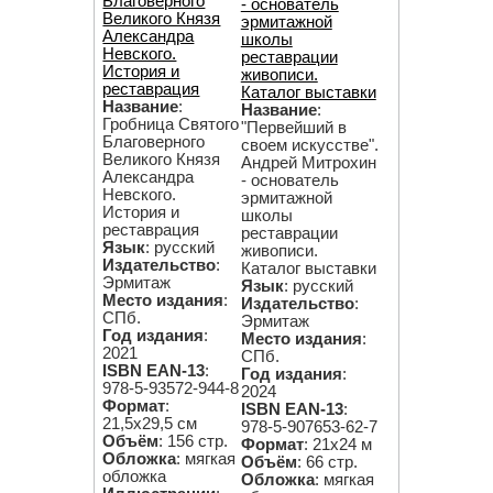
Благоверного
- основатель
Великого Князя
эрмитажной
Александра
школы
Невского.
реставрации
История и
живописи.
реставрация
Каталог выставки
Название
:
Название
:
Гробница Святого
"Первейший в
Благоверного
своем искусстве".
Великого Князя
Андрей Митрохин
Александра
- основатель
Невского.
эрмитажной
История и
школы
реставрация
реставрации
Язык
: русский
живописи.
Издательство
:
Каталог выставки
Эрмитаж
Язык
: русский
Место издания
:
Издательство
:
СПб.
Эрмитаж
Год издания
:
Место издания
:
2021
СПб.
ISBN EAN-13
:
Год издания
:
978-5-93572-944-8
2024
Формат
:
ISBN EAN-13
:
21,5х29,5 см
978-5-907653-62-7
Объём
: 156 стр.
Формат
: 21х24 м
Обложка
: мягкая
Объём
: 66 стр.
обложка
Обложка
: мягкая