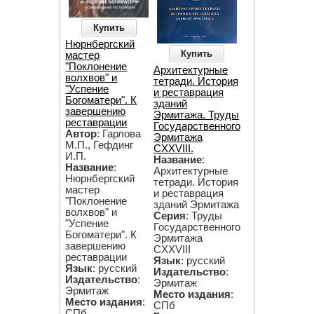
Купить
Нюрнбергский
Купить
мастер
"Поклонение
Архитектурные
волхвов" и
тетради. История
"Успение
и реставрация
Богоматери". К
зданий
завершению
Эрмитажа. Труды
реставрации
Государственного
Автор
: Гарлова
Эрмитажа
М.П., Гефдинг
CXXVIII.
И.П.
Название
:
Название
:
Архитектурные
Нюрнбергский
тетради. История
мастер
и реставрация
"Поклонение
зданий Эрмитажа
волхвов" и
Серия
: Труды
"Успение
Государственного
Богоматери". К
Эрмитажа
завершению
CXXVIII
реставрации
Язык
: русский
Язык
: русский
Издательство
:
Издательство
:
Эрмитаж
Эрмитаж
Место издания
:
Место издания
:
СПб
СПб.