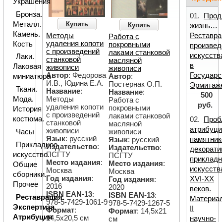
Украшения
Бронза.
01.
Прод
Металл.
Купить
Купить
жизнь…
Камень.
Реставра
Методы
Работа с
удаления копоти
Кость
покровными
произвед
с произведений
лаками станковой
искусств
Лаки.
станковой
масляной
в
Лаковая
живописи
живописи
Государс
Автор
: Федорова
миниатюра
Автор
:
И.В., Юдина Е.А.
Постернак О.П.
Эрмитаж
Ткани.
Название
:
Название
:
500
Мода.
Методы
Работа с
руб.
удаления копоти
покровными
История
с произведений
лаками станковой
костюма.
02.
Проб
станковой
масляной
атрибуци
живописи
Часы
живописи
Язык
: русский
памятник
Язык
: русский
Прикладное
Издательство
:
Издательство
:
декорати
искусство.
ПСГТУ
ПСГТУ
прикладн
Место издания
:
Место издания
:
Общие
искусств
Москва
Москва
сборники.
Год издания
:
XVI-XX
Год издания
:
Прочее
2016
2020
веков.
ISBN EAN-13
:
ISBN EAN-13
:
Реставрация.
Материа
978-5-7429-1061-9
978-5-7429-1267-5
Экспертиза.
II
Формат
:
Формат
: 14,5х21
Атрибуция
14,5х20,5 см
научно-
см