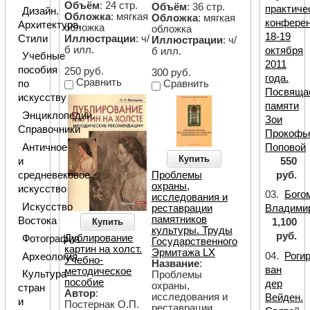
Объём
: 24 стр.
Объём
: 36 стр.
практиче
Дизайн.
Обложка
: мягкая
Обложка
: мягкая
конфере
Архитектура.
обложка
обложка
18-19
Стили
Иллюстрации
: ч/
Иллюстрации
: ч/
б илл.
октября
б илл.
Учебные
2011
пособия
250 руб.
300 руб.
года.
Сравнить
Сравнить
по
Посвяща
искусству
памяти
Энциклопедии.
Зои
Справочники
Прокофь
Поповой
Античное
Купить
550
и
руб.
Проблемы
средневековое
охраны,
искусство
03.
Бого
исследования и
Искусство
реставрации
Владими
памятников
Востока
Купить
1,100
культуры. Труды
руб.
Дублирование
Фотография
Государственного
картин на холст.
Эрмитажа LX
04.
Роги
Археология
Учебно-
Название
:
ван
методическое
Культура
Проблемы
пособие
дер
охраны,
стран
Автор
:
исследования и
Вейден.
и
Постернак О.П.
реставрации