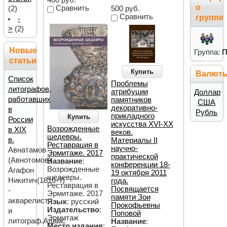
о
Сравнить
500 руб.
(2)
Сравнить
группе
-
>
(2)
Новые
Группа:
П
статьи
Купить
Валют
Список
Проблемы
литографов,
атрибуции
Доллар
работавших
памятников
США
декоративно-
в
Рубль
прикладного
Купить
России
искусства XVI-XX
Возрожденные
в XIX
веков.
шедевры.
в.
Материалы II
Реставрация в
научно-
Авнатамов
Эрмитаже. 2017
практической
(Авнотомов)
Название
:
конференции 18-
Возрожденные
Агафон
19 октября 2011
шедевры.
Никитич(1816-?)
года.
Реставрация в
Посвящается
-
Эрмитаже. 2017
памяти Зои
акварелист
Язык
: русский
Прокофьевны
Издательство
:
и
Поповой
Эрмитаж
литограф.Адамс
Название
:
Место издания
: