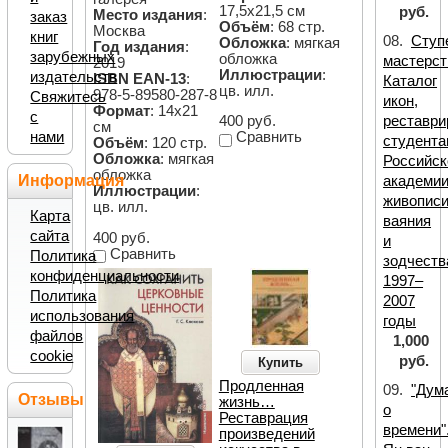
17,5х21,5 см
руб.
Место издания
:
заказ
Объём
: 68 стр.
Москва
книг
08.
Ступ
Обложка
: мягкая
Год издания
:
зарубежных
обложка
мастерст
2019
Иллюстрации
:
издательств
ISBN EAN-13
:
Каталог
цв. илл.
978-5-89580-287-8
Свяжитесь
икон,
Формат
: 14х21
с
реставр
400 руб.
см
нами
Сравнить
студента
Объём
: 120 стр.
Обложка
: мягкая
Российск
обложка
Информация
академи
Иллюстрации
:
живописи
цв. илл.
Карта
ваяния
сайта
400 руб.
и
Сравнить
Политика
зодчеств
конфиденциальности
1997–
Политика
2007
использования
годы
файлов
1,000
cookie
руб.
Купить
Продленная
09.
"Дум
Отзывы
жизнь…
о
Реставрация
времени"
произведений