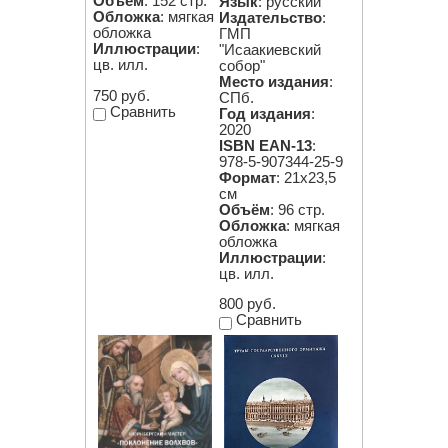
Объём
: 152 стр.
Язык
: русский
Обложка
: мягкая
Издательство
:
обложка
ГМП
Иллюстрации
:
"Исаакиевский
цв. илл.
собор"
Место издания
:
750 руб.
СПб.
Сравнить
Год издания
:
2020
ISBN EAN-13
:
978-5-907344-25-9
Формат
: 21х23,5
см
Объём
: 96 стр.
Обложка
: мягкая
обложка
Иллюстрации
:
цв. илл.
800 руб.
Сравнить