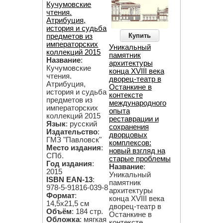
Кучумовские
чтения.
Атрибуция,
история и судьба
Купить
предметов из
императорских
Уникальный
коллекций 2015
памятник
Название
:
архитектуры
Кучумовские
конца XVIII века
чтения.
дворец-театр в
Атрибуция,
Останкине в
история и судьба
контексте
предметов из
международного
императорских
опыта
коллекций 2015
реставрации и
Язык
: русский
сохранения
Издательство
:
дворцовых
ГМЗ "Павловск"
комплексов:
Место издания
:
новый взгляд на
СПб.
старые проблемы
Год издания
:
Название
:
2015
Уникальный
ISBN EAN-13
:
памятник
978-5-91816-039-8
архитектуры
Формат
:
конца XVIII века
14,5х21,5 см
дворец-театр в
Объём
: 184 стр.
Останкине в
Обложка
: мягкая
контексте