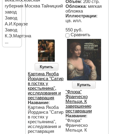
Объём
: 200 стр.
губерния Москва Тайницкий
Обложка
: мягкая
обложка
завод
Иллюстрации
:
Завод
цв. илл.
А.И.Краузе
550 руб.
Завод
Сравнить
К.Э.Мартэна
...
Купить
Картина Якоба
Йорданса "Сатир
в гостях у
Купить
крестьянина",
"Флора"
исследования и
Франческо
реставрация
Мельци. К
Название
:
завершению
Картина Якоба
реставрации
Йорданса "Сатир
Название
:
в гостях у
"Флора"
крестьянина",
Франческо
исследования и
Мельци. К
реставрация