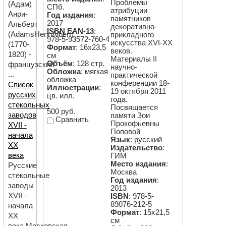
Проблемы
(Адам)
СПб.
атрибуции
Анри-
Год издания
:
памятников
2017
Альберт
декоративно-
ISBN EAN-13
:
(AdamsHenriAlbert)
прикладного
978-5-93572-760-4
искусства XVI-XX
(1770-
Формат
: 16х23,5
веков.
1820) -
см
Материалы II
Объём
: 128 стр.
французский
научно-
Обложка
: мягкая
...
практической
обложка
конференции 18-
Список
Иллюстрации
:
19 октября 2011
русских
цв. илл.
года.
стекольных
Посвящается
500 руб.
заводов
памяти Зои
Сравнить
Прокофьевны
XVII -
Поповой
начала
Язык
: русский
ХХ
Издательство
:
века
ГИМ
Место издания
:
Русские
Москва
стекольные
Год издания
:
заводы
2013
XVII -
ISBN
: 978-5-
89076-212-5
начала
Формат
: 15х21,5
ХХ
см
века.Московская