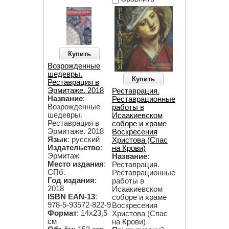
Купить
Возрожденные
шедевры.
Купить
Реставрация в
Эрмитаже. 2018
Реставрация.
Название
:
Реставрационные
Возрожденные
работы в
шедевры.
Исаакиевском
Реставрация в
соборе и храме
Эрмитаже. 2018
Воскресения
Язык
: русский
Христова (Спас
Издательство
:
на Крови)
Эрмитаж
Название
:
Место издания
:
Реставрация.
СПб.
Реставрационные
Год издания
:
работы в
2018
Исаакиевском
ISBN EAN-13
:
соборе и храме
978-5-93572-822-9
Воскресения
Формат
: 14х23,5
Христова (Спас
см
на Крови)