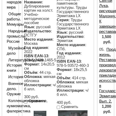
Святой
Название
:
народов
памятников
Лука,
Дублирование
мира
культуры. Труды
картин на холст.
рисующи
Государственного
Общие
Учебно-
Эрмитажа LX
Мадонну
методическое
работы.
Серия
: Труды
К
пособие
Государственного
Мемуары
заверше
Язык
: русский
Эрмитажа LX
Издательство
:
Народные
реставра
Язык
: русский
ПСТГУ
промыслы
Издательство
:
1,500
Место издания
:
Эрмитаж
России
руб.
Москва
Место издания
:
Год издания
:
Музейное
СПб.
05.
Прод
2022
Год издания
:
дело
жизнь.
ISBN EAN-13
:
2012
Реставра
978-5-7429-1465-5
Литературоведение.
ISBN EAN-13
:
Формат
: 14х20,5
произвед
История
978-5-93572-460-3
см
Формат
: 18х25,5
декорати
книги
Объём
: 44 стр.
см
прикладн
Обложка
: мягкая
История
Объём
: 414 стр.
искусств
обложка
Обложка
: мягкая
Военное
Иллюстрации
: ч/
в
обложка
дело.
б илл.
Иллюстрации
: ч/
Государс
Оружие
б илл.
Эрмитаж
300 руб.
Коллекционирование,
Сравнить
Вып. 2.
400 руб.
нумизматика,
1,200
Сравнить
фалеристика
руб.