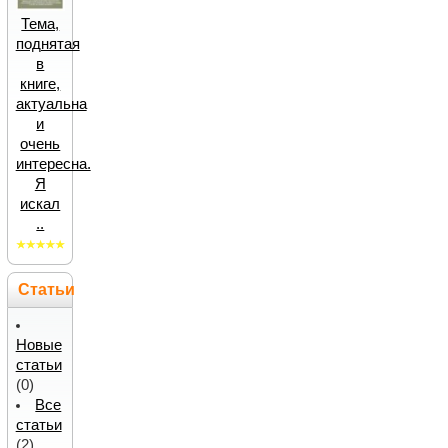
Тема,
поднятая
в
книге,
актуальна
и
очень
интересна.
Я
искал
..
Статьи
Новые
статьи
(0)
Все
статьи
(2)