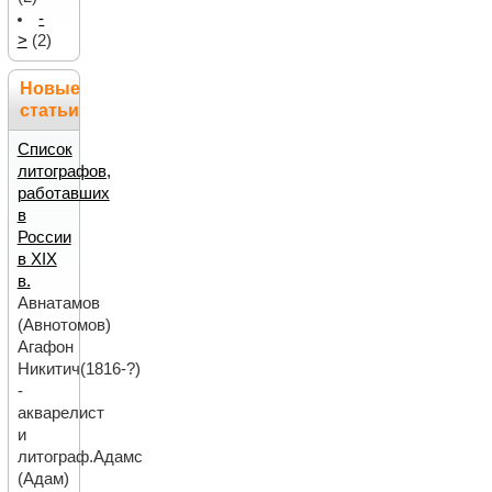
-
>
(2)
Новые
статьи
Список
литографов,
работавших
в
России
в XIX
в.
Авнатамов
(Авнотомов)
Агафон
Никитич(1816-?)
-
акварелист
и
литограф.Адамс
(Адам)