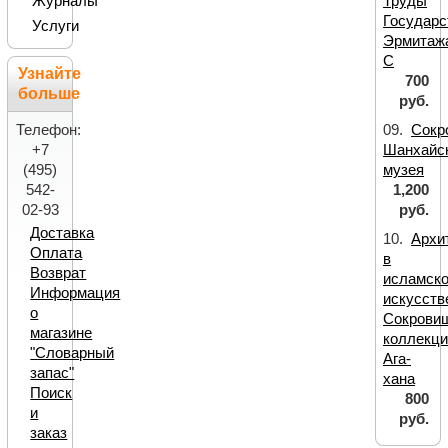
Журналы
Труды
Государс
Услуги
Эрмитаж
C
Узнайте
700
больше
руб.
Телефон:
09.
Сокр
+7
Шанхайс
(495)
музея
542-
1,200
02-93
руб.
Доставка
10.
Архи
Оплата
в
Возврат
исламск
Информация
искусств
о
Сокрови
магазине
коллекци
"Словарный
Ага-
запас"
хана
Поиск
800
и
руб.
заказ