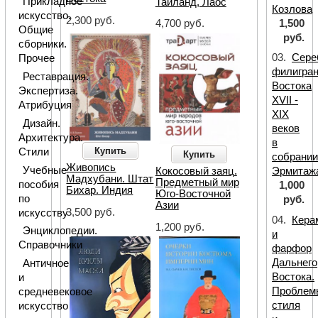
Прикладное
Таиланд, Лаос
Козлова
искусство.
2,300 руб.
1,500
4,700 руб.
Общие
руб.
сборники.
03.
Сере
Прочее
филигра
Реставрация.
Востока
Экспертиза.
XVII -
Атрибуция
XIX
Дизайн.
веков
Архитектура.
в
Купить
Стили
Купить
собрани
Живопись
Учебные
Кокосовый заяц.
Эрмитаж
Мадхубани. Штат
Предметный мир
пособия
1,000
Бихар. Индия
Юго-Восточной
по
руб.
Азии
3,500 руб.
искусству
04.
Кера
1,200 руб.
Энциклопедии.
и
Справочники
фарфор
Дальнего
Античное
Востока.
и
Проблем
средневековое
стиля
искусство