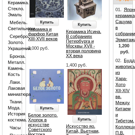
Керамика.
Стекло.
01.
Япон
Эмаль
керамика
Сацума
Купить
Мебель.
Купить
в
Светильники
Керамика и
Керамика Исина.
собрани
фарфор Китая
Серебро.
В собраниях
XIII-XVII веков
Эрмитаж
Петербурга и
Золото.
1,200
Москвы XVII -
2,000 руб.
Украшения
вторая половина
руб.
ХХ века
Бронза.
02.
Будд
Металл.
1,400 руб.
живопис
Камень.
из
Кость
Хара-
Лаки.
Хото
Лаковая
XII-XIV
миниатюра
вв.
Ткани.
Между
Мода.
Купить
Китаем
История
и
Белое золото.
Купить
Хлопок в
костюма.
Тибетом.
искусстве
Искусство яо.
Коллекц
Часы
Советского
Китай, Вьетнам,
П.В.
Востока