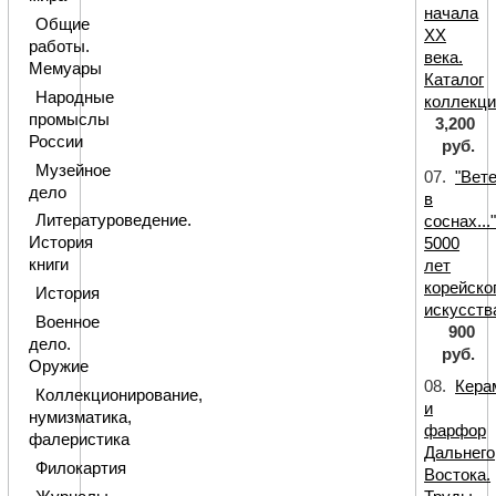
начала
Общие
XX
работы.
века.
Мемуары
Каталог
Народные
коллекци
промыслы
3,200
России
руб.
Музейное
07.
"Вет
дело
в
Литературоведение.
соснах...
История
5000
книги
лет
корейско
История
искусств
Военное
900
дело.
руб.
Оружие
08.
Кера
Коллекционирование,
и
нумизматика,
фарфор
фалеристика
Дальнего
Филокартия
Востока.