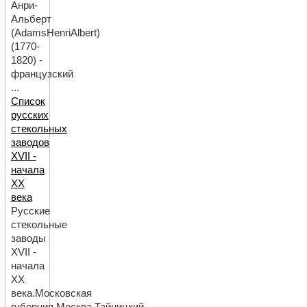
Анри-
Альберт
(AdamsHenriAlbert)
(1770-
1820) -
французский
...
Список
русских
стекольных
заводов
XVII -
начала
ХХ
века
Русские
стекольные
заводы
XVII -
начала
ХХ
века.Московская