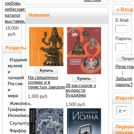
любовь
небесная:
» Вход
Новинки
каталог
E-Mail:
выставки.
18,000
руб.
Пароль:
Разделы
Продо
Издания
музеев
Регистр
Купить
и
|
На священных
галерей
Забыли
Купить
холмах и в
России
пароль?
28 рассказов о
тенистых заводях
и
мудрости
буддизма
мира
1,300 руб.
Издате
Живопись.
1,500 руб.
Графика.
Иконопись
Скульптура
Лидер
Фарфор.
продаж