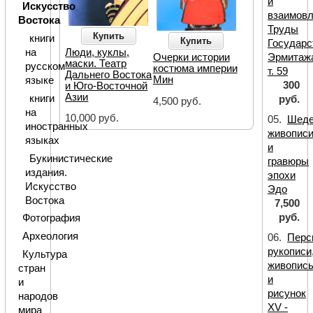
и
Искусство
взаимовл
Востока
Труды
Купить
книги
Купить
Государс
Люди, куклы,
на
Эрмитаж
Очерки истории
маски. Театр
русском
костюма империи
т. 59
Дальнего Востока
Мин
языке
300
и Юго-Восточной
Азии
книги
руб.
4,500 руб.
на
10,000 руб.
05.
Шед
иностранных
живопис
языках
и
Букинистические
гравюры
издания.
эпохи
Искусство
Эдо
Востока
7,500
руб.
Фотография
Археология
06.
Перс
рукописи
Культура
живопис
стран
и
и
рисунок
народов
XV -
мира