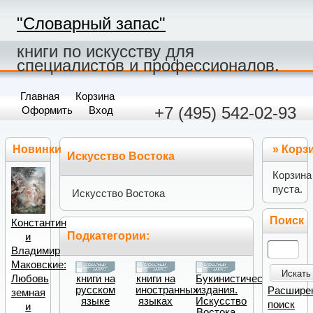
"Словарный запас"
книги по искусству для
специалистов и профессионалов.
Главная
Корзина
+7 (495) 542-02-93
Оформить
Вход
Новинки
»
Корз
Искусство Востока
Корзина
пуста.
Искусство Востока
Поиск
Константин
Подкатегории:
и
Владимир
Маковские:
Искать
книги на
книги на
Букинистические
Любовь
русском
иностранных
издания.
Расшире
земная
языке
языках
Искусство
поиск
и
Востока