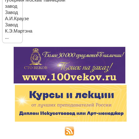
губерния Москва Тайницкий
завод
Завод
А.И.Краузе
Завод
К.Э.Мартэна
...