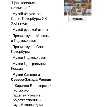
"Царскосельская
коллекция"
Музей искусства
Санкт-Петербурга XX-
Купить
XXI веков
Музей русской иконы
Прочие музеи Москвы
и Подмосковья
Прочие музеи Санкт-
Петербурга
Музеи Подмосковья
Музеи Центральной
России
Музеи Севера и
Северо-Запада России
Кирилло-Белозерский
историко-
архитектурный и
художественный
музей-заповедник