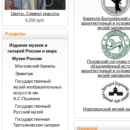
Цветы. Символ красоты
Кирилло-Белозерский 
4,200 руб.
архитектурный и худож
музей-заповедн
Разделы
Издания музеев и
галерей России и мира
Музеи России
Псковский государс
объединённый исто
Московский Кремль
архитектурный и худож
Эрмитаж
музей-заповедн
Государственный
музей изобразительных
искусств им.
А.С.Пушкина
Государственный
Новгородский музей-з
Русский музей
Государственная
Третьяковская галерея
Новинки