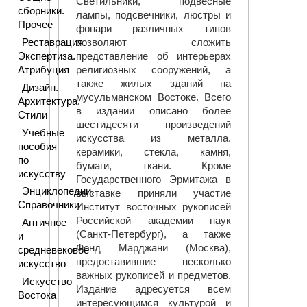
Светильники, подвесные
сборники.
лампы, подсвечники, люстры и
Прочее
фонари различных типов
позволяют сложить
Реставрация.
представление об интерьерах
Экспертиза.
религиозных сооружений, а
Атрибуция
также жилых зданий на
Дизайн.
мусульманском Востоке. Всего
Архитектура.
в издании описано более
Стили
шестидесяти произведений
Учебные
искусства из металла,
пособия
керамики, стекла, камня,
по
бумаги, ткани. Кроме
искусству
Государственного Эрмитажа в
Энциклопедии.
выставке приняли участие
Справочники
Институт восточных рукописей
Российской академии наук
Античное
(Санкт-Петербург), а также
и
Фонд Марджани (Москва),
средневековое
предоставившие несколько
искусство
важных рукописей и предметов.
Искусство
Издание адресуется всем
Востока
интересующимся культурой и