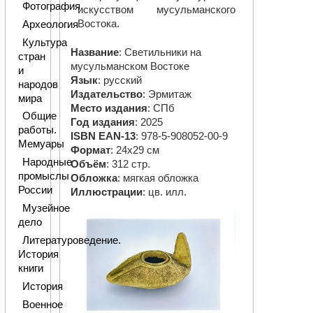
Фотография
искусством мусульманского
Востока.
Археология
Культура
Название
: Светильники на
стран
мусульманском Востоке
и
Язык
: русский
народов
Издательство
: Эрмитаж
мира
Место издания
: СПб
Общие
Год издания
: 2025
работы.
ISBN EAN-13
: 978-5-908052-00-9
Мемуары
Формат
: 24х29 см
Народные
Объём
: 312 стр.
промыслы
Обложка
: мягкая обложка
России
Иллюстрации
: цв. илл.
Музейное
дело
Литературоведение.
История
книги
История
Военное