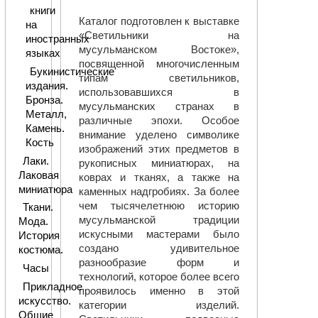
книги
Каталог подготовлен к выставке
на
«Светильники на
иностранных
мусульманском Востоке»,
языках
посвященной многочисленным
Букинистические
типам светильников,
издания.
использовавшихся в
Бронза.
мусульманских странах в
Металл,
различные эпохи. Особое
Камень.
внимание уделено символике
Кость
изображений этих предметов в
Лаки.
рукописных миниатюрах, на
Лаковая
коврах и тканях, а также на
миниатюра
каменных надгробиях. За более
чем тысячелетнюю историю
Ткани.
мусульманской традиции
Мода.
искусными мастерами было
История
создано удивительное
костюма.
разнообразие форм и
Часы
технологий, которое более всего
Прикладное
проявилось именно в этой
искусство.
категории изделий.
Общие