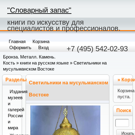
"Словарный запас"
книги по искусству для
специалистов и профессионалов.
Главная
Корзина
+7 (495) 542-02-93
Оформить
Вход
Бронза. Металл. Камень.
Кость
»
книги на русском языке
» Светильники на
мусульманском Востоке
Разделы
»
Корз
Светильники на мусульманском
Корзина
Издания
Востоке
пуста.
музеев
и
галерей
Поиск
России
и
мира
Искать