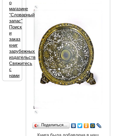
о
магазине
"Словарный
запас"
Поиск
и
заказ
книг
зарубежных
издательств
Свяжитесь
с
нами
Поделиться…
Книга была добавлена в наш