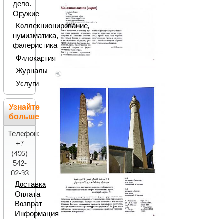
дело.
Оружие
Коллекционирование,
нумизматика,
фалеристика
Филокартия
Журналы
Услуги
Узнайте
больше
Телефон:
+7
(495)
542-
02-93
Доставка
Оплата
Возврат
Информация