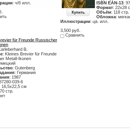
рации
: ч/б илл.
ISBN EAN-13
: 9
Формат
: 22х28 
б.
Объём
: 118 стр.
Купить
ить
Обложка
: мягк
Иллюстрации
: цв. илл.
3,500 руб.
Сравнить
Brevier für Freunde Russischer
konen
Karleberhard B.
ие
: Kleines Brevier für Freunde
er Metall-Ikonen
немецкий
ьство
: Gutenberg
здания
: Германия
ания
: 1987
-87280-039-6
: 16,5х22,5 см
 70 стр.
лет