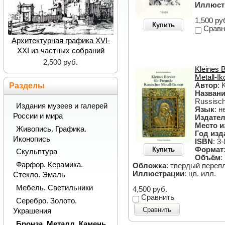
Иллюст
1,500 ру
Купить
Сравн
Архитектурная графика XVI-
XXI из частных собраний
2,500 руб.
Kleines 
Metall-I
Разделы
Автор
: 
Назван
Russisch
Издания музеев и галерей
Язык
: 
России и мира
Издател
Место и
Живопись. Графика.
Год изд
Иконопись
ISBN
: 3
Купить
Формат
Скульптура
Объём
:
Фарфор. Керамика.
Обложка
: твердый переп
Иллюстрации
: цв. илл.
Стекло. Эмаль
Мебель. Светильники
4,500 руб.
Сравнить
Серебро. Золото.
Сравнить
Украшения
Бронза. Металл. Камень.