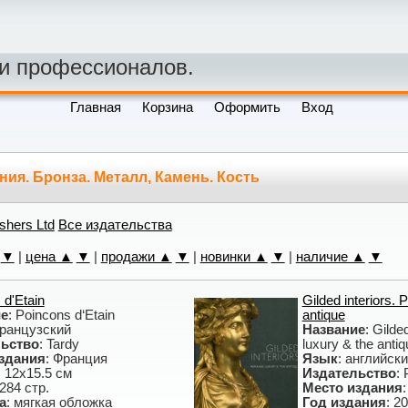
 и профессионалов.
Главная
Корзина
Оформить
Вход
ия. Бронза. Металл, Камень. Кость
ishers Ltd
Все издательства
▼
|
цена ▲
▼
|
продажи ▲
▼
|
новинки ▲
▼
|
наличие ▲
▼
 d'Etain
Gilded interiors. 
ие
: Poincons d‘Etain
antique
французский
Название
: Gilde
ьство
: Tardy
luxury & the antiq
здания
: Франция
Язык
: английск
: 12х15.5 см
Издательство
: 
 284 стр.
Место издания
а
: мягкая обложка
Год издания
: 2