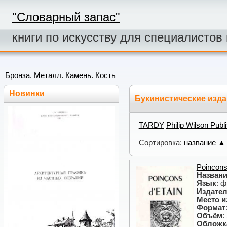
"Словарный запас"
книги по искусству для специалистов
Бронза. Металл. Камень. Кость
Новинки
Букинистические издан
TARDY
Philip Wilson Publ
Сортировка:
название ▲
Poincons
Назван
Язык
: 
Издател
Место и
Формат
Объём
:
Обложк