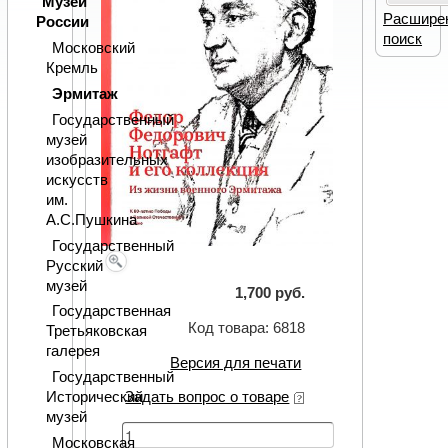
Музеи
Расшире
России
поиск
Московский
Кремль
Эрмитаж
Государственный
музей
изобразительных
искусств
им.
А.С.Пушкина
Государственный
Русский
музей
1,700 руб.
Государственная
Код товара: 6818
Третьяковская
галерея
Версия для печати
Государственный
Исторический
Задать вопрос о товаре
музей
Московская