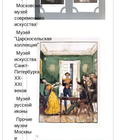
Московский
музей
современного
искусства
Музей
"Царскосельская
коллекция"
Музей
искусства
Санкт-
Петербурга
XX-
XXI
веков
Музей
русской
иконы
Прочие
музеи
Москвы
и