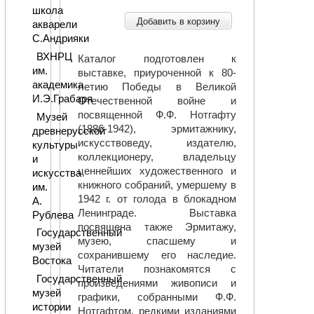
школа
Добавить в корзину
акварели
С.Андрияки
ВХНРЦ
Каталог подготовлен к
им.
выставке, приуроченной к 80-
академика
летию Победы в Великой
И.Э.Грабаря
Отечественной войне и
посвященной Ф.Ф. Нотгафту
Музей
(1886-1942), эрмитажнику,
древнерусской
искусствоведу, издателю,
культуры
коллекционеру, владельцу
и
ценнейших художественного и
искусства
книжного собраний, умершему в
им.
1942 г. от голода в блокадном
А.
Ленинграде. Выставка
Рублева
посвящена также Эрмитажу,
Государственный
музею, спасшему и
музей
сохранившему его наследие.
Востока
Читатели познакомятся с
Государственный
произведениями живописи и
музей
графики, собранными Ф.Ф.
истории
Нотгафтом, редкими изданиями