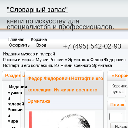
"Словарный запас"
книги по искусству для
специалистов и профессионалов.
Главная
Корзина
+7 (495) 542-02-93
Оформить
Вход
Издания музеев и галерей
России и мира
»
Музеи России
»
Эрмитаж
» Федор Федорович
Нотгафт и его коллекция. Из жизни военного Эрмитажа
Разделы
»
Корз
Федор Федорович Нотгафт и его
Корзина
Издания
коллекция. Из жизни военного
пуста.
музеев
и
Эрмитажа
галерей
Поиск
России
и
мира
Искать