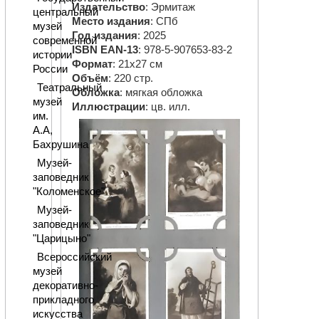
Издательство
: Эрмитаж
центральный
Место издания
: СПб
музей
Год издания
: 2025
современной
ISBN EAN-13
: 978-5-907653-83-2
истории
Формат
: 21х27 см
России
Объём
: 220 стр.
Театральный
Обложка
: мягкая обложка
музей
Иллюстрации
: цв. илл.
им.
А.А,
Бахрушина
Музей-
заповедник
"Коломенское"
Музей-
заповедник
"Царицыно"
Всероссийский
музей
декоративно-
прикладного
искусства