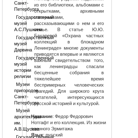
Санкт-
из его библиотеки, альбомами с
Петербурга
открытками, архивными
материалами,
Государственный
рассказывающими о нем и его
музей
семье. В статье Ю.Ю.
А.С.Пушкина
Бахаревой «Охрана частных
Государственный
коллекций в блокадном
музей
Ленинграде» многие документы
Дарвина
приводятся впервые и являются
Государственный
важным свидетельством того,
музей
как ленинградцы спасали
истории
бесценные собрания в
религии
тяжелейшее время
Музеи
беспримерных человеческих
пригородов
трагедий. Для широкого круга
Санкт-
читателей, интересующихся
Петербурга
русской историей и культурой.
Музей
Название
: Федор Федорович
архитектуры
Нотгафт и его коллекция. Из жизни
им.
военного Эрмитажа
А.В.Щусева
Язык
: русский
Государственный