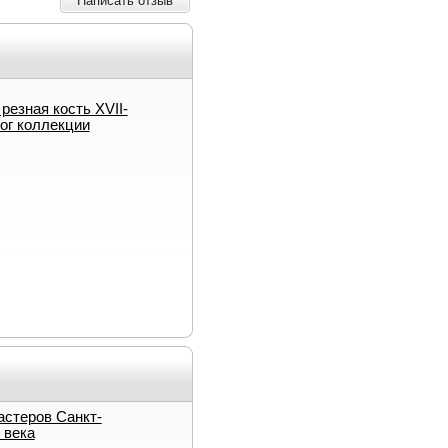
Написать отзыв
резная кость XVII-
лог коллекции
астеров Санкт-
 века