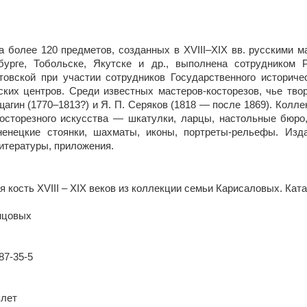
а более 120 предметов, созданных в XVIII–XIX вв. русскими м
бурге, Тобольске, Якутске и др., выполнена сотрудником Р
товской при участии сотрудников Государственного историче
ских центров. Среди известных мастеров-косторезов, чье тво
щагин (1770–1813?) и Я. П. Серяков (1818 — после 1869). Колл
осторезного искусства — шкатулки, ларцы, настольные бюро
ненецкие стоянки, шахматы, иконы, портреты-рельефы. Изд
итературы, приложения.
ая кость XVIII – XIX веков из коллекции семьи Карисаловых. Кат
нцовых
87-35-5
плет