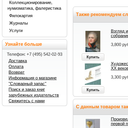
Коллекционирование,
нумизматика, фалеристика
Также рекомендуем с
Филокартия
Журналы
Услуги
Взгляд 
собрани
Узнайте больше
3,800 ру
Телефон: +7 (495) 542-02-93
Купить
Доставка
Художест
Оплата
XX веко
Возврат
3,300 ру
Информация о магазине
"Словарный запас"
Поиск и заказ книг
Купить
зарубежных издательств
Свяжитесь с нами
С данным товаром так
Произве
первой 