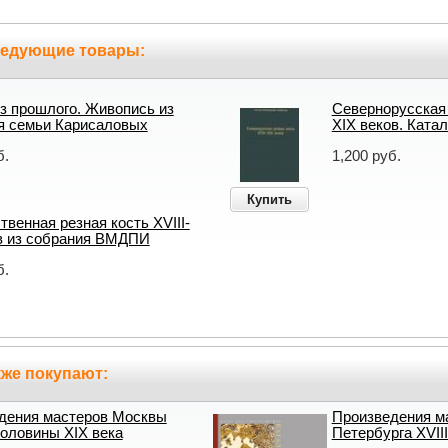
ледующие товары:
из прошлого. Живопись из
Севернорусская 
я семьи Карисаловых
XIX веков. Ката
б.
1,200 руб.
Купить
венная резная кость XVIII-
в из собрания ВМДПИ
б.
же покупают:
дения мастеров Москвы
Произведения м
половины XIX века
Петербурга XVIII