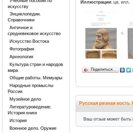
Учебные пособия по
Иллюстрации
: цв. илл.
искусству
Энциклопедии.
Справочники
Античное и
средневековое искусство
Искусство Востока
Фотография
Археология
Культура стран и народов
Поделиться…
мира
Общие работы. Мемуары
Народные промыслы
России
Музейное дело
Русская резная кость 
Литературоведение.
История книги
Ваш отзыв может быть 
История
Военное дело. Оружие