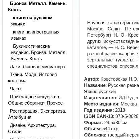
Бронза. Металл. Камень.
Кость
книги на русском
Научная характеристик
языке
Москве, Санкт- Петер
книги на иностранных
Петербург) Н. О. Крес
языках
других искусствоведче
Букинистические
каталоге, — Н. С. Вере
издания. Бронза. Металл,
разнообразие жанров к
Камень. Кость
зеркальные туалеты, 
специалистов, список л
Лаки. Лаковая миниатюра
Ткани. Мода. История
Автор
: Крестовская Н.О.
костюма.
Название
: Русская резн
Часы
Язык
: русский
Прикладное искусство.
Издательство
: ИД Руде
Общие сборники. Прочее
Место издания
: Москва
Год издания
: 2018
Реставрация. Экспертиза.
ISBN EAN-13
: 978-5-9028
Атрибуция
Формат
: 24,5х30 см
Дизайн. Архитектура.
Объём
: 544 стр.
Стили
Обложка
: твердый пере