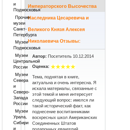
и
Императорского Высочества
Подмосковья
Прочие
Наследника Цесаревича и
музеи
Санкт-
Великого Князя Алексея
Петербурга
Николаевича Отзывы:
Музеи
Подмосковья
Музеи
Автор:
Посетитель
10.12.2014
Центральной
Оценка:
России
Музеи
Тема, поднятая в книге,
Севера
актуальна и очень интересна. Я
и
искала материалы, связанные с
Северо-
этой темой и меня интересует
Запада
следующий вопрос: имелся ли
России
такой исторический факт, как
Музеи
поднесение воспитанниками
Урала,
воскресных школ Американских
Сибири
Соединенных Штатов
и
подарочных евангелий