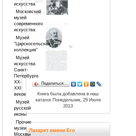
искусства
Московский
музей
современного
искусства
Музей
"Царскосельская
коллекция"
Музей
искусства
Санкт-
Петербурга
XX-
Поделиться…
XXI
Книга была добавлена в наш
веков
каталог Понедельник, 29 Июля
Музей
2013
русской
иконы
Прочие
музеи
Лазарет имени Его
Москвы