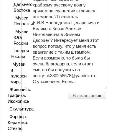
Дальнего
храброму русскому воину,
Востока
причем на евангелии ставился
штемпель \"Госпиталь
Музеи
Е.И.В.Наследника Цесаревича и
Поволжья
Великого Князя Алексея
Музеи
Николаевича в Зимнем
Юга
Дворце\"? Интересует меня этот
России
вопрос потому, что у меня есть
Галереи
евангелие с таким штампом.
России
Если возможно, то была бы
очень благодарна, если ответ
Музеи
смогла бы получить на
и
почту:nk380258678@yandex.ru.
галереи
С уважением, Елена.
мира
Живопись.
Графика.
Написать отзыв
Иконопись
Скульптура
Фарфор.
Керамика.
Стекло.