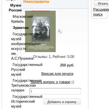
Николаевича
Искать
Музеи
Расшире
России
поиск
Московский
Кремль
Эрмитаж
Государственный
музей
изобразительных
искусств
им.
Отзывы: 1, Рейтинг: 5.00
А.С.Пушкина
Государственный
250 руб.
Русский
Версия для печати
музей
Государственная
Задать вопрос о товаре
Третьяковская
галерея
Государственный
Исторический
Добавить в корзину
музей