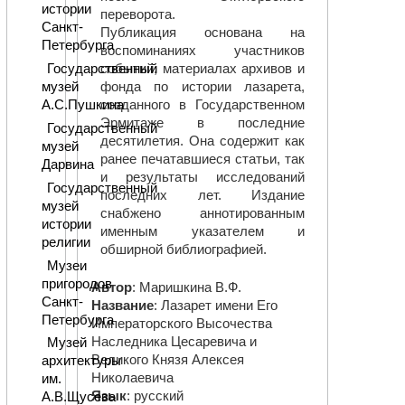
истории
переворота.
Санкт-
Публикация основана на
Петербурга
воспоминаниях участников
событий, материалах архивов и
Государственный
фонда по истории лазарета,
музей
созданного в Государственном
А.С.Пушкина
Эрмитаже в последние
Государственный
десятилетия. Она содержит как
музей
ранее печатавшиеся статьи, так
Дарвина
и результаты исследований
Государственный
последних лет. Издание
музей
снабжено аннотированным
истории
именным указателем и
религии
обширной библиографией.
Музеи
пригородов
Автор
: Маришкина В.Ф.
Санкт-
Название
: Лазарет имени Его
Петербурга
Императорского Высочества
Наследника Цесаревича и
Музей
Великого Князя Алексея
архитектуры
Николаевича
им.
Язык
: русский
А.В.Щусева