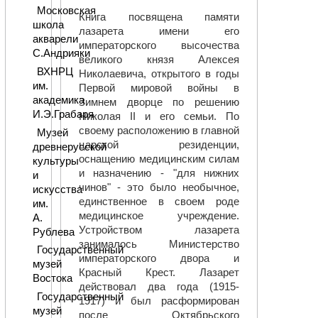
Московская
Книга посвящена памяти
школа
лазарета имени его
акварели
императорского высочества
С.Андрияки
великого князя Алексея
ВХНРЦ
Николаевича, открытого в годы
им.
Первой мировой войны в
академика
Зимнем дворце по решению
И.Э.Грабаря
Николая II и его семьи. По
своему расположению в главной
Музей
царской резиденции,
древнерусской
оснащению медицинским силам
культуры
и назначению - "для нижних
и
чинов" - это было необычное,
искусства
единственное в своем роде
им.
медицинское учреждение.
А.
Устройством лазарета
Рублева
занималось Министерство
Государственный
императорского двора и
музей
Красный Крест. Лазарет
Востока
действовал два года (1915-
Государственный
1917) и был расформирован
музей
после Октябрьского