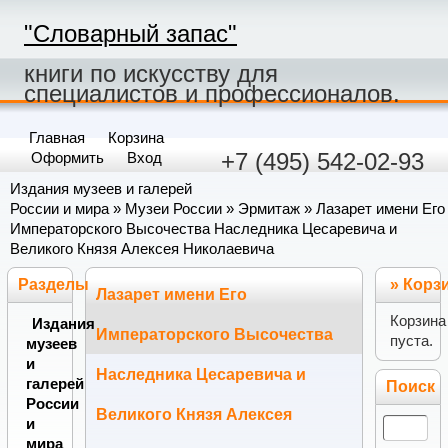
"Словарный запас"
книги по искусству для
специалистов и профессионалов.
Главная
Корзина
+7 (495) 542-02-93
Оформить
Вход
Издания музеев и галерей
России и мира
»
Музеи России
»
Эрмитаж
» Лазарет имени Его
Императорского Высочества Наследника Цесаревича и
Великого Князя Алексея Николаевича
Разделы
»
Корз
Лазарет имени Его
Корзина
Издания
Императорского Высочества
пуста.
музеев
и
Наследника Цесаревича и
галерей
Поиск
России
Великого Князя Алексея
и
мира