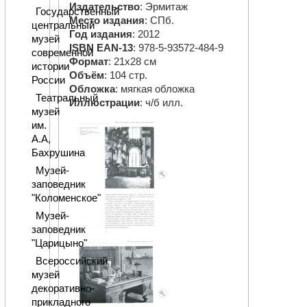
Издательство
: Эрмитаж
Государственный
Место издания
: СПб.
центральный
Год издания
: 2012
музей
ISBN EAN-13
: 978-5-93572-484-9
современной
Формат
: 21х28 см
истории
Объём
: 104 стр.
России
Обложка
: мягкая обложка
Театральный
Иллюстрации
: ч/б илл.
музей
им.
А.А,
Бахрушина
Музей-
заповедник
"Коломенское"
Музей-
заповедник
"Царицыно"
Всероссийский
музей
декоративно-
прикладного