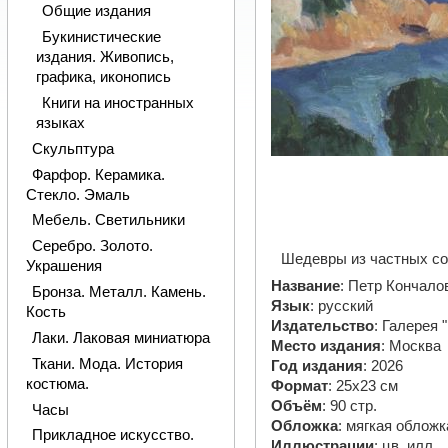
Общие издания
Букинистические
издания. Живопись,
графика, иконопись
Книги на иностранных
языках
Скульптура
Фарфор. Керамика.
Стекло. Эмаль
Мебель. Светильники
Серебро. Золото.
Шедевры из частных с
Украшения
Название
: Петр Кончало
Бронза. Металл. Камень.
Язык
: русский
Кость
Издательство
: Галерея 
Лаки. Лаковая миниатюра
Место издания
: Москва
Ткани. Мода. История
Год издания
: 2026
костюма.
Формат
: 25х23 см
Объём
: 90 стр.
Часы
Обложка
: мягкая обложк
Прикладное искусство.
Иллюстрации
: цв. илл.