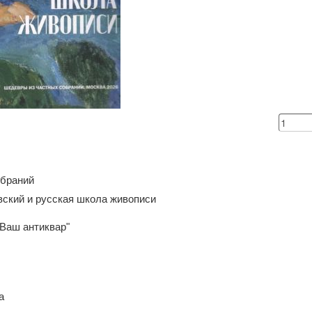
обраний
вский и русская школа живописи
"Ваш антиквар"
а