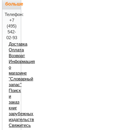
больше
Телефон:
+7
(495)
542-
02-93
Доставка
Оплата
Возврат
Информация
о
магазине
"Словарный
запас"
Поиск
и
заказ
книг
зарубежных
издательств
Свяжитесь