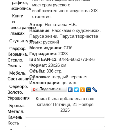
графика,
мастерам русского
иконопись
изобразительного искусства XIX
Книги
столетия.
на
Автор
: Нешатаева Н.Б.
иностранных
Название
: Рассказы о художниках.
языках
Паруса жизни. Паруса творчества
Скульптура
Язык
: русский
Место издания
: СПб.
Фарфор.
Год издания
: 2023
Керамика.
ISBN EAN-13
: 978-5-6050773-3-6
Стекло.
Формат
: 23х26 см
Эмаль
Объём
: 336 стр.
Мебель.
Обложка
: твердый переплет
Светильники
Иллюстрации
: цв. илл.
Серебро.
Поделиться…
Золото.
Украшения
Книга была добавлена в наш
каталог Пятница, 21 Ноября
Бронза.
2025
Металл.
Камень.
Кость