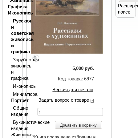
Живопись.
Расшире
Графика.
поиск
Иконопись
Русская
и
советская
живопись
и
графика
Зарубежная
живопись
5,000 руб.
и
графика
Код товара: 6977
Иконопись
Версия для печати
Миниатюра.
Задать вопрос о товаре
Портрет
Общие
издания
Букинистические
Добавить в корзину
издания.
Живопись,
Книга посвящена избранным