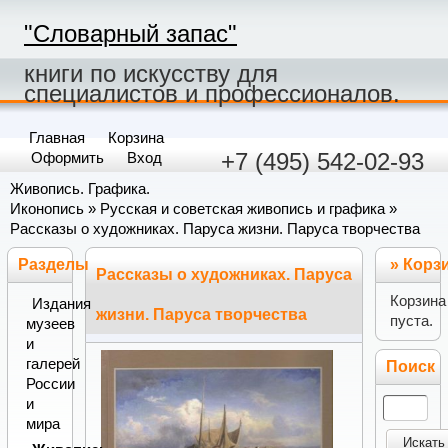
"Словарный запас"
книги по искусству для
специалистов и профессионалов.
Главная
Корзина
+7 (495) 542-02-93
Оформить
Вход
Живопись. Графика.
Иконопись
»
Русская и советская живопись и графика
»
Рассказы о художниках. Паруса жизни. Паруса творчества
Разделы
»
Корз
Рассказы о художниках. Паруса
Корзина
Издания
жизни. Паруса творчества
пуста.
музеев
и
галерей
Поиск
России
и
мира
Искать