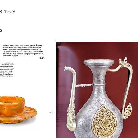
8-416-9
а