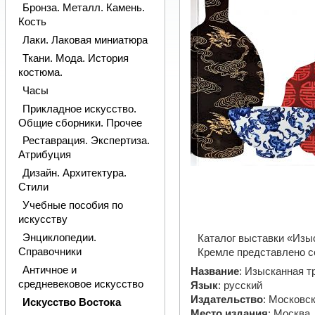
Бронза. Металл. Камень.
Кость
Лаки. Лаковая миниатюра
Ткани. Мода. История
костюма.
Часы
Прикладное искусство.
Общие сборники. Прочее
Реставрация. Экспертиза.
Атрибуция
Дизайн. Архитектура.
Стили
Учебные пособия по
искусству
Энциклопедии.
Каталог выставки «Изыс
Справочники
Кремле представлено с
Античное и
Название
: Изысканная т
средневековое искусство
Язык
: русский
Издательство
: Московс
Искусство Востока
Место издания
: Москва