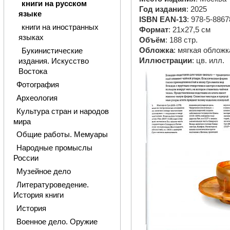
книги на русском
Год издания
: 2025
языке
ISBN EAN-13
: 978-5-8867
книги на иностранных
Формат
: 21х27,5 см
языках
Объём
: 188 стр.
Обложка
: мягкая обложк
Букинистические
Иллюстрации
: цв. илл.
издания. Искусство
Востока
Фотография
Археология
Культура стран и народов
мира
Общие работы. Мемуары
Народные промыслы
России
Музейное дело
Литературоведение.
История книги
История
Военное дело. Оружие