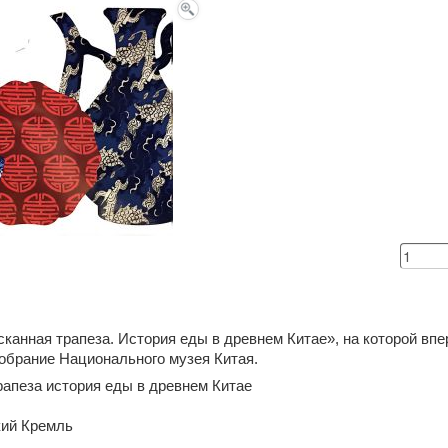
канная трапеза. История еды в древнем Китае», на которой вп
обрание Национального музея Китая.
рапеза история еды в древнем Китае
кий Кремль