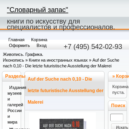
"Словарный запас"
книги по искусству для
специалистов и профессионалов.
Главная
Корзина
+7 (495) 542-02-93
Оформить
Вход
Живопись. Графика.
Иконопись
»
Книги на иностранных языках
» Auf der Suche
nach 0,10 - Die letzte futuristische Ausstellung der Malerei
Разделы
»
Корз
Auf der Suche nach 0,10 - Die
Корзина
Издания
letzte futuristische Ausstellung der
пуста.
музеев
и
Malerei
галерей
Поиск
России
и
мира
Искать