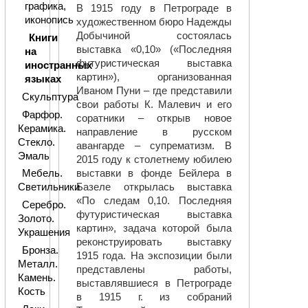
графика,
В 1915 году в Петрограде в
иконопись
художественном бюро Надежды
Добычиной состоялась
Книги
выставка «0,10» («Последняя
на
футуристическая выставка
иностранных
картин»), организованная
языках
Иваном Пуни – где представили
Скульптура
свои работы К. Малевич и его
Фарфор.
соратники – открыв новое
Керамика.
направление в русском
Стекло.
авангарде – супрематизм. В
Эмаль
2015 году к столетнему юбилею
выставки в фонде Бейлера в
Мебель.
Базеле открылась выставка
Светильники
«По следам 0,10. Последняя
Серебро.
футуристическая выставка
Золото.
картин», задача которой была
Украшения
реконструировать выставку
Бронза.
1915 года. На экспозиции были
Металл.
представлены работы,
Камень.
выставлявшиеся в Петрограде
Кость
в 1915 г. из собраний