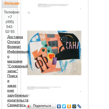
больше
Телефон:
+7
(495)
542-
02-93
Доставка
Оплата
Возврат
Информация
о
магазине
"Словарный
запас"
Поиск
и
заказ
книг
зарубежных
издательств
Свяжитесь
Поделиться…