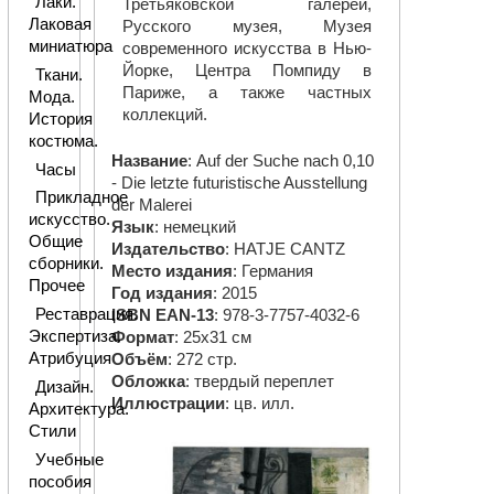
Лаки.
Третьяковской галереи,
Лаковая
Русского музея, Музея
миниатюра
современного искусства в Нью-
Йорке, Центра Помпиду в
Ткани.
Париже, а также частных
Мода.
коллекций.
История
костюма.
Название
: Auf der Suche nach 0,10
Часы
- Die letzte futuristische Ausstellung
Прикладное
der Malerei
искусство.
Язык
: немецкий
Общие
Издательство
: HATJE CANTZ
сборники.
Место издания
: Германия
Прочее
Год издания
: 2015
Реставрация.
ISBN EAN-13
: 978-3-7757-4032-6
Экспертиза.
Формат
: 25х31 см
Атрибуция
Объём
: 272 стр.
Обложка
: твердый переплет
Дизайн.
Иллюстрации
: цв. илл.
Архитектура.
Стили
Учебные
пособия