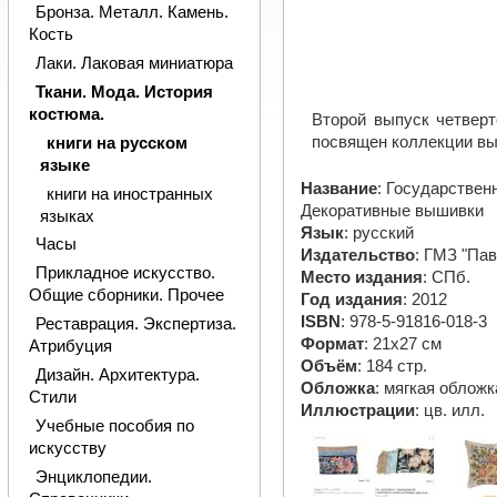
Бронза. Металл. Камень.
Кость
Лаки. Лаковая миниатюра
Ткани. Мода. История
костюма.
Второй выпуск четверт
посвящен коллекции вы
книги на русском
языке
Название
: Государствен
книги на иностранных
Декоративные вышивки
языках
Язык
: русский
Часы
Издательство
: ГМЗ "Па
Прикладное искусство.
Место издания
: СПб.
Общие сборники. Прочее
Год издания
: 2012
ISBN
: 978-5-91816-018-3
Реставрация. Экспертиза.
Формат
: 21х27 см
Атрибуция
Объём
: 184 стр.
Дизайн. Архитектура.
Обложка
: мягкая обложк
Стили
Иллюстрации
: цв. илл.
Учебные пособия по
искусству
Энциклопедии.