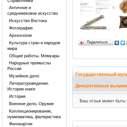
Справочники
Античное и
средневековое искусство
Искусство Востока
Фотография
Археология
Поделиться…
Культура стран и народов
мира
Общие работы. Мемуары
Народные промыслы
России
Государственный музей
Музейное дело
Литературоведение.
Декоративные вышив
История книги
История
Ваш отзыв может быть 
Военное дело. Оружие
Коллекционирование,
нумизматика, фалеристика
Филокартия