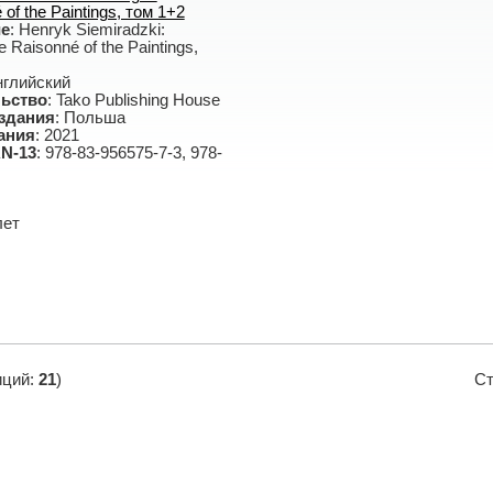
 of the Paintings, том 1+2
ие
: Henryk Siemiradzki:
 Raisonné of the Paintings,
нглийский
ьство
: Tako Publishing House
здания
: Польша
ания
: 2021
N-13
: 978-83-956575-7-3, 978-
лет
иций:
21
)
Ст