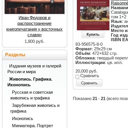
Raisonné
Назван
Catalogue
том 1+2
Иван Федоров и
Язык
: а
распространение
Издател
книгопечатания у восточных
Место и
Купить
славян
Год изд
ISBN EA
1,800 руб.
83-956575-8-0
Формат
: 29х29 см
Объём
: 472+632 стр.
Разделы
Обложка
: твердый переп
Иллюстрации
: цв. илл.
Издания музеев и галерей
20,000 руб.
России и мира
Сравнить
Живопись. Графика.
Сравнить
Иконопись
Русская и советская
живопись и графика
Показано
21
-
21
(всего поз
Зарубежная живопись и
графика
Иконопись
Миниатюра. Портрет