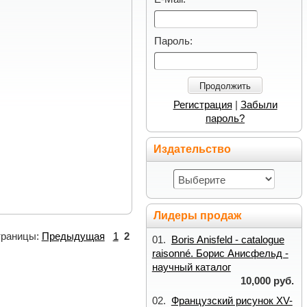
Пароль:
Продолжить
Регистрация
|
Забыли
пароль?
Издательство
Лидеры продаж
раницы:
Предыдущая
1
2
01.
Boris Anisfeld - catalogue
raisonné. Борис Анисфельд -
научный каталог
10,000 руб.
02.
Французский рисунок XV-