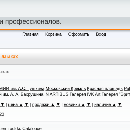
 и профессионалов.
Главная
Корзина
Оформить
Вход
 языках
зыках
МИИ им. А.С.Пушкина
Московский Кремль
Красная площадь
Pal
 им. А. А. Бахрушина
IN ARTIBUS Галерея
IVK Art
Галерея "Эри
▼
|
цена ▲
▼
|
продажи ▲
▼
|
новинки ▲
▼
|
наличие ▲
▼
20
iemiradzki: Catalogue