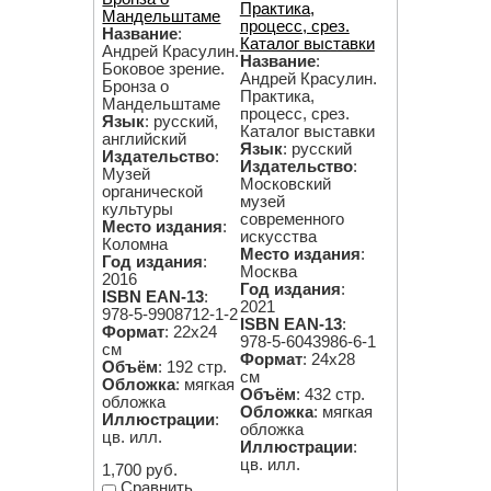
Практика,
Мандельштаме
процесс, срез.
Название
:
Каталог выставки
Андрей Красулин.
Название
:
Боковое зрение.
Андрей Красулин.
Бронза о
Практика,
Мандельштаме
процесс, срез.
Язык
: русский,
Каталог выставки
английский
Язык
: русский
Издательство
:
Издательство
:
Музей
Московский
органической
музей
культуры
современного
Место издания
:
искусства
Коломна
Место издания
:
Год издания
:
Москва
2016
Год издания
:
ISBN EAN-13
:
2021
978-5-9908712-1-2
ISBN EAN-13
:
Формат
: 22х24
978-5-6043986-6-1
см
Формат
: 24х28
Объём
: 192 стр.
см
Обложка
: мягкая
Объём
: 432 стр.
обложка
Обложка
: мягкая
Иллюстрации
:
обложка
цв. илл.
Иллюстрации
:
цв. илл.
1,700 руб.
Сравнить