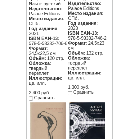
Издательство
:
Язык
: русский
Palace Editions
Издательство
:
Место издания
:
Palace Editions
СПб.
Место издания
:
Год издания
:
СПб.
2023
Год издания
:
ISBN EAN-13
:
2021
978-5-93332-746-2
ISBN EAN-13
:
Формат
: 24,5х23
978-5-93332-706-6
см
Формат
:
Объём
: 132 стр.
24,5х22,5 см
Обложка
:
Объём
: 120 стр.
твердый
Обложка
:
переплет
твердый
Иллюстрации
:
переплет
цв. илл.
Иллюстрации
:
цв. илл.
1,300 руб.
Сравнить
2,400 руб.
Сравнить