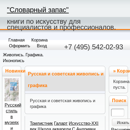
"Словарный запас"
книги по искусству для
специалистов и профессионалов.
Главная
Корзина
+7 (495) 542-02-93
Оформить
Вход
Живопись. Графика.
Иконопись
Новинки
»
Корз
Русская и советская живопись и
Корзина
графика
пуста.
Поиск
Русская и советская живопись и
Русский
графика
стиль
в
музеях
Искать
Трилистник
Галарт
Искусство-XXI
и
век
Школа акварели С.Андрияки
Расшире