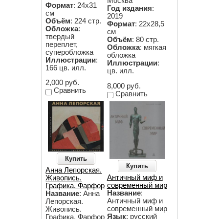
Москва
Формат
: 24х31
Год издания
:
см
2019
Объём
: 224 стр.
Формат
: 22х28,5
Обложка
:
см
твердый
Объём
: 80 стр.
переплет,
Обложка
: мягкая
суперобложка
обложка
Иллюстрации
:
Иллюстрации
:
166 цв. илл.
цв. илл.
2,000 руб.
8,000 руб.
Сравнить
Сравнить
Купить
Купить
Анна Лепорская.
Античный миф и
Живопись.
современный мир
Графика. Фарфор
Название
:
Название
: Анна
Античный миф и
Лепорская.
современный мир
Живопись.
Язык
: русский
Графика. Фарфор