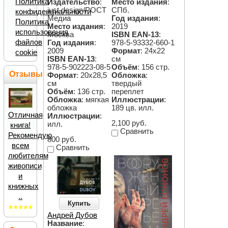
Политика
Издательство
:
Место издания
:
just design/РОСТ
СПб.
конфиденциальности
Медиа
Год издания
:
Политика
Место издания
:
2019
использования
Москва
ISBN EAN-13
:
файлов
Год издания
:
978-5-93332-660-1
2009
Формат
: 24х22
cookie
ISBN EAN-13
:
см
978-5-902223-08-5
Объём
: 156 стр.
Отзывы
Формат
: 20х28,5
Обложка
:
см
твердый
Объём
: 136 стр.
переплет
Обложка
: мягкая
Иллюстрации
:
обложка
189 цв. илл.
Отличная
Иллюстрации
:
2,100 руб.
илл.
книга!
Сравнить
Рекомендую
800 руб.
всем
Сравнить
любителям
живописи
и
книжных
..
Купить
Андрей Дубов
Название
: