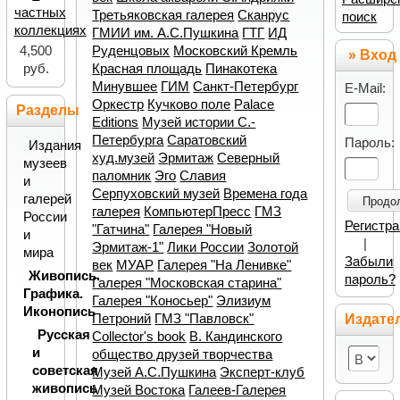
частных
Третьяковская галерея
Сканрус
поиск
коллекциях
ГМИИ им. А.С.Пушкина
ГТГ
ИД
Руденцовых
Московский Кремль
4,500
» Вход
Красная площадь
Пинакотека
руб.
Минувшее
ГИМ
Санкт-Петербург
E-Mail:
Оркестр
Кучково поле
Palace
Разделы
Editions
Музей истории С.-
Петербурга
Саратовский
Пароль:
Издания
худ.музей
Эрмитаж
Северный
музеев
паломник
Эго
Славия
и
Серпуховский музей
Времена года
галерей
Продо
галерея
КомпьютерПресс
ГМЗ
России
Регистр
"Гатчина"
Галерея "Новый
и
|
Эрмитаж-1"
Лики России
Золотой
мира
Забыли
век
МУАР
Галерея "На Ленивке"
Живопись.
пароль?
Галерея "Московская старина"
Графика.
Галерея "Коносьер"
Элизиум
Иконопись
Петроний
ГМЗ "Павловск"
Издате
Русская
Collector's book
В. Кандинского
и
общество друзей творчества
советская
Музей А.С.Пушкина
Эксперт-клуб
живопись
Музей Востока
Галеев-Галерея