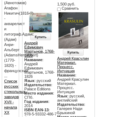
(Авнотомов)
1,500 руб.
Агафон
Сравнить
Никитич(1816-?)
-
акварелист
и
литограф.Адамс
Купить
(Адам)
Андрей
Анри-
Ефимович
Альберт
Мартынов, 1768-
Купить
(AdamsHenriAlbert)
1826
Андрей Красулин
Название
:
(1770-
Материал.
Андрей
1820) -
Процесс.
Ефимович
французский
Интуиция
Мартынов, 1768-
Название
:
...
1826
Андрей Красулин
Язык
: русский
Список
Материал.
Издательство
:
русских
Процесс.
Palace Editions
стекольных
Интуиция
Место издания
:
Язык
: русский,
заводов
СПб.
английский
Год издания
:
XVII -
Издательство
:
2014
начала
Галерея Нади
ISBN EAN-13
:
ХХ
Брыкиной
978-5-93332-486-7
Место издания
: