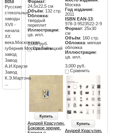
века
Формат
:
Москва
24,5х22,5 см
Русские
Год издания
:
Объём
: 132 стр.
стекольные
2011
Обложка
:
заводы
ISBN EAN-13
:
твердый
978-3-9523522-2-9
XVII -
переплет
Формат
: 25х30
Иллюстрации
:
начала
см
цв. илл.
ХХ
Объём
: 160 стр.
века.Московская
Обложка
: мягкая
1,000 руб.
обложка
губерния Москва Тайницкий
Сравнить
Иллюстрации
:
завод
цв. илл.
Завод
3,000 руб.
А.И.Краузе
Сравнить
Завод
К.Э.Мартэна
...
Купить
Андрей Красулин.
Купить
Боковое зрение.
Андрей Красулин.
Бронза о