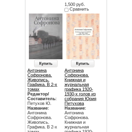
1,500 руб.
Сравнить
Купить
Купить
Антонина
Антонина
Софронова.
Софронова.
Живопись.
Книжная и
Графика. В 2-х
журнальная
томах
графика 1920-
Редактор/
1930-х голов из
Составитель
:
собрания Юрия
Петухов Ю.
Петухова
Название
:
Название
:
Антонина
Антонина
Софронова.
Софронова.
Живопись.
Книжная и
Графика. В 2-х
журнальная
томах
графика 1920-