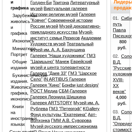
Лидер
и
Голден-Би
Тритона
Литературный
продаж
графика
музей
Виртуальная галерея
Истории религии музей
Галерея
Зарубежная
01.
Сиби
"Ковчег"
Современной истории
живопись
путь
России музей
Музей декоративно-
и
Павла
прикладного искусства
Музей-
графика
Пясецког
институт семьи Рерихов
Академии
Иконопись
800
художеств музей
Театральный
руб.
Миниатюра.
музей им. А. А. Бахрушина
Портрет
Галерея "Наши художники"
ГМЗ
02.
Соло
"Царицыно"
Манеж
Еврейский
Общие
В.Д.
музей и центр толерантности
издания
"Русские
Галерея "Даев 33"
ГМЗ "Царское
художни
Букинистические
Село"
IN ARTIBUS Галерея
XVIII-
издания.
Галерея "Кино"
Бонфи
just design/
XX
Живопись,
РОСТ Медиа
СБМ-Галерея
веков"
графика,
Галерея Леонида Шишкина
4,000
иконопись
Галерея ARTSTORY
Музей им. А.
руб.
Книги
Рублева
ГМЗ "Петергоф"
KGallery
03.
Соло
на
Фонд культуры "Екатерина"
Арт-
В.Д.
иностранных
Волхонка
ГММ А.В. Суворова
"Опреде
языках
Музей русского импрессионизма
стоимост
Скульптура