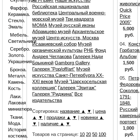
НП-Принт
Наше искусство
живописи
Российская национальная
Фарфор.
Quick
библиотека
Центральный военно-
Керамика.
Price
морской музей
Три квадрата
Стекло.
2005"
МОМА
Музей русской иконы
Эмаль
5,000
Абрамцево музей
Архангельское
Мебель.
руб.
музей
Центр искусств, Москва
Светильники
04.
Конс
Исаакиевский собор
Музей
Серебро.
Горбатов
органической культуры
РНБ
Фонд
Золото.
Альбом
Андрея Чеглакова
Галерея Нади
Украшения
1,500
Брыкиной
Gamborg Gallery
руб.
Галерея "Pop/off/art"
Музей
Бронза.
искусства Санкт-Петербурга XX-
Металл.
05.
Петр
XXI веков
Музей "Царскосельская
Камень.
Федоров
коллекция"
Галерея "Эритаж"
Кость
Соколов.
Галерея "Риджина"
Все
Лаки.
1791-
издательства
Лаковая
1848.
миниатюра
Русский
Сортировка:
название ▲
▼
|
цена
камерны
Ткани.
▲
▼
|
продажи ▲
▼
|
новинки ▲
портрет
Мода.
▼
|
наличие ▲
▼
1,000
История
руб.
Товаров на странице:
10
20
50
100
костюма.