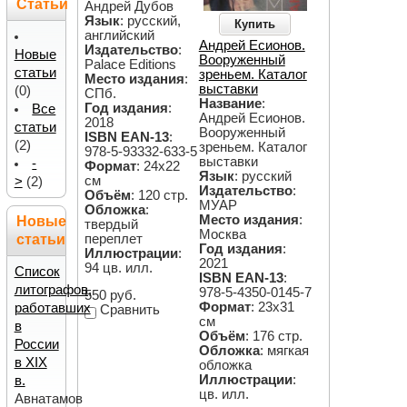
Статьи
Андрей Дубов
Язык
: русский,
Купить
английский
Андрей Есионов.
Издательство
:
Новые
Вооруженный
Palace Editions
статьи
зреньем. Каталог
Место издания
:
выставки
(0)
СПб.
Название
:
Год издания
:
Все
Андрей Есионов.
2018
статьи
Вооруженный
ISBN EAN-13
:
(2)
зреньем. Каталог
978-5-93332-633-5
выставки
-
Формат
: 24х22
Язык
: русский
см
>
(2)
Издательство
:
Объём
: 120 стр.
МУАР
Обложка
:
Место издания
:
Новые
твердый
Москва
статьи
переплет
Год издания
:
Иллюстрации
:
2021
94 цв. илл.
Список
ISBN EAN-13
:
литографов,
978-5-4350-0145-7
550 руб.
Формат
: 23х31
работавших
Сравнить
см
в
Объём
: 176 стр.
России
Обложка
: мягкая
в XIX
обложка
Иллюстрации
:
в.
цв. илл.
Авнатамов