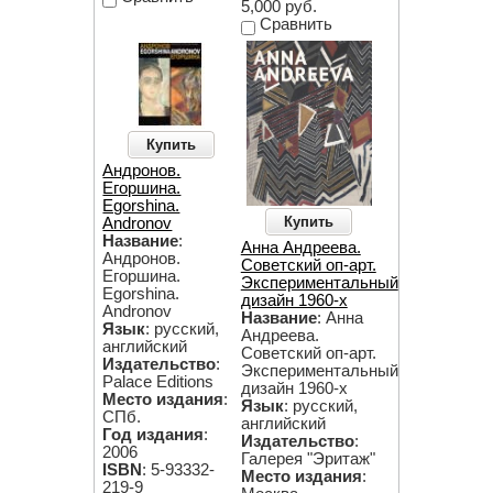
5,000 руб.
Сравнить
Купить
Андронов.
Егоршина.
Egorshina.
Купить
Andronov
Название
:
Анна Андреева.
Андронов.
Советский оп-арт.
Егоршина.
Экспериментальный
Egorshina.
дизайн 1960-х
Andronov
Название
: Анна
Язык
: русский,
Андреева.
английский
Советский оп-арт.
Издательство
:
Экспериментальный
Palace Editions
дизайн 1960-х
Место издания
:
Язык
: русский,
СПб.
английский
Год издания
:
Издательство
:
2006
Галерея "Эритаж"
ISBN
: 5-93332-
Место издания
:
219-9