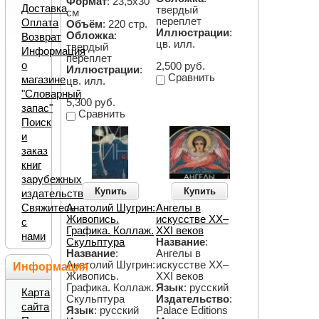
Формат
: 23,5х30
Доставка
твердый
см
переплет
Оплата
Объём
: 220 стр.
Иллюстрации
:
Обложка
:
Возврат
цв. илл.
твердый
Информация
переплет
о
2,500 руб.
Иллюстрации
:
Сравнить
магазине
цв. илл.
"Словарный
5,300 руб.
запас"
Сравнить
Поиск
и
заказ
книг
зарубежных
Купить
Купить
издательств
Свяжитесь
Анатолий Шугрин:
Ангелы в
Живопись.
искусстве XX‒
с
Графика. Коллаж.
XXI веков
нами
Скульптура
Название
:
Название
:
Ангелы в
Анатолий Шугрин:
искусстве XX‒
Информация
Живопись.
XXI веков
Графика. Коллаж.
Язык
: русский
Карта
Скульптура
Издательство
:
сайта
Язык
: русский
Palace Editions