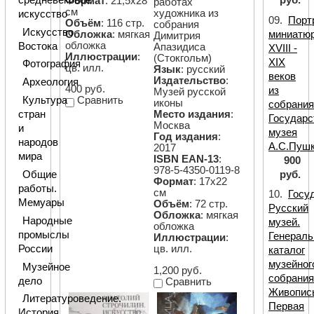
Формат
: 21,5х28
работах
см
художника из
искусство
09.
Порт
Объём
: 116 стр.
собрания
Искусство
Обложка
: мягкая
миниатю
Димитрия
обложка
Востока
Апазидиса
XVIII -
Иллюстрации
:
(Стокгольм)
XIX
Фотография
цв. илл.
Язык
: русский
веков
Издательство
:
Археология
400 руб.
из
Музей русской
Культура
Сравнить
иконы
собрани
стран
Место издания
:
Государс
Москва
и
музея
Год издания
:
народов
А.С.Пуш
2017
мира
ISBN EAN-13
:
900
978-5-4350-0119-8
руб.
Общие
Формат
: 17х22
работы.
см
10.
Госу
Мемуары
Объём
: 72 стр.
Русский
Обложка
: мягкая
Народные
музей.
обложка
промыслы
Генерал
Иллюстрации
:
России
цв. илл.
каталог
музейног
Музейное
1,200 руб.
собрания
дело
Сравнить
Живопис
Литературоведение.
Первая
История