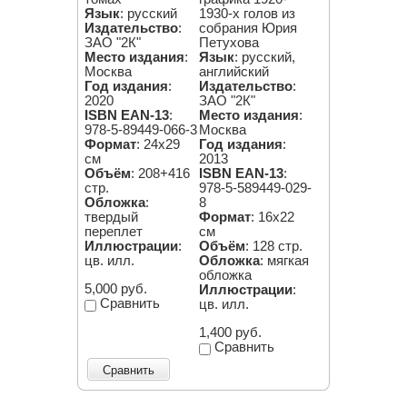
Язык
: русский
1930-х голов из
Издательство
:
собрания Юрия
ЗАО "2К"
Петухова
Место издания
:
Язык
: русский,
Москва
английский
Год издания
:
Издательство
:
2020
ЗАО "2К"
ISBN EAN-13
:
Место издания
:
978-5-89449-066-3
Москва
Формат
: 24х29
Год издания
:
см
2013
Объём
: 208+416
ISBN EAN-13
:
стр.
978-5-589449-029-
Обложка
:
8
твердый
Формат
: 16х22
переплет
см
Иллюстрации
:
Объём
: 128 стр.
цв. илл.
Обложка
: мягкая
обложка
5,000 руб.
Иллюстрации
:
Сравнить
цв. илл.
1,400 руб.
Сравнить
Сравнить