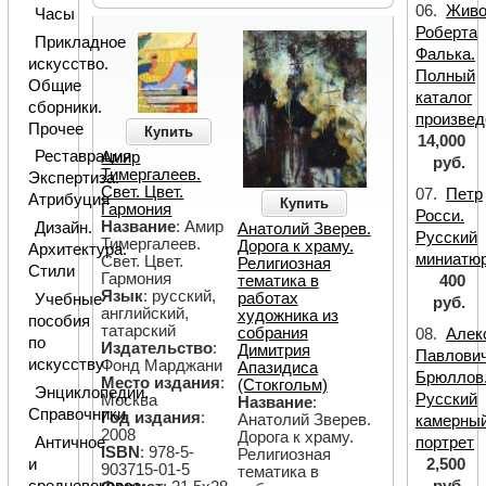
06.
Живо
Часы
Роберта
Прикладное
Фалька.
искусство.
Полный
Общие
каталог
сборники.
произвед
Прочее
Купить
14,000
Реставрация.
Амир
руб.
Тимергалеев.
Экспертиза.
Свет. Цвет.
07.
Петр
Атрибуция
Купить
Гармония
Росси.
Название
: Амир
Дизайн.
Анатолий Зверев.
Русский
Тимергалеев.
Дорога к храму.
Архитектура.
миниатю
Свет. Цвет.
Религиозная
Стили
Гармония
400
тематика в
Язык
: русский,
работах
Учебные
руб.
английский,
художника из
пособия
татарский
собрания
08.
Алек
по
Издательство
:
Димитрия
Павлови
искусству
Фонд Марджани
Апазидиса
Брюллов
Место издания
:
(Стокгольм)
Энциклопедии.
Русский
Москва
Название
:
Справочники
Год издания
:
Анатолий Зверев.
камерны
2008
Дорога к храму.
Античное
портрет
ISBN
: 978-5-
Религиозная
и
2,500
903715-01-5
тематика в
средневековое
руб.