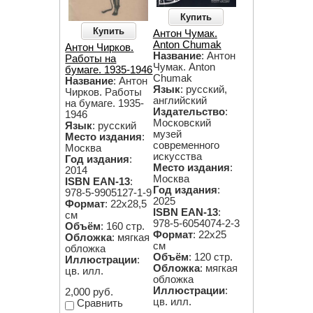
Купить
Купить
Антон Чумак.
Anton Chumak
Антон Чирков.
Название
: Антон
Работы на
Чумак. Anton
бумаге. 1935-1946
Chumak
Название
: Антон
Язык
: русский,
Чирков. Работы
английский
на бумаге. 1935-
Издательство
:
1946
Московский
Язык
: русский
музей
Место издания
:
современного
Москва
искусства
Год издания
:
Место издания
:
2014
Москва
ISBN EAN-13
:
Год издания
:
978-5-9905127-1-9
2025
Формат
: 22х28,5
ISBN EAN-13
:
см
978-5-6054074-2-3
Объём
: 160 стр.
Формат
: 22х25
Обложка
: мягкая
см
обложка
Объём
: 120 стр.
Иллюстрации
:
Обложка
: мягкая
цв. илл.
обложка
Иллюстрации
:
2,000 руб.
цв. илл.
Сравнить