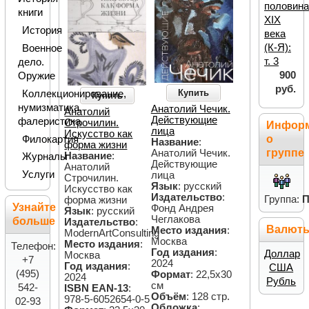
половин
книги
XIX
История
века
(К-Я):
Военное
т. 3
дело.
900
Оружие
руб.
Купить
Коллекционирование,
Купить
нумизматика,
Анатолий Чечик.
Анатолий
Действующие
фалеристика
Строчилин.
Инфор
лица
Искусство как
о
Филокартия
Название
:
форма жизни
группе
Анатолий Чечик.
Название
:
Журналы
Действующие
Анатолий
Услуги
лица
Строчилин.
Язык
: русский
Искусство как
Издательство
:
Группа:
П
форма жизни
Узнайте
Фонд Андрея
Язык
: русский
Чеглакова
больше
Издательство
:
Валют
Место издания
:
ModernArtConsulting
Москва
Место издания
:
Телефон:
Год издания
:
Доллар
Москва
+7
2024
Год издания
:
США
(495)
Формат
: 22,5х30
2024
Рубль
см
542-
ISBN EAN-13
:
Объём
: 128 стр.
978-5-6052654-0-5
02-93
Обложка
: