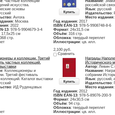
ие
: Частные коллекции
Название
: Знак
дений искусства.
российской связ
ческие основы
Язык
: русский
Купить
усский
Издательство
:
ьство
: Avrora
Место издания
здания
: Москва
Год издания
: 2017
ания
: 2022
ISBN EAN-13
: 978-5-9908748-8-6
N-13
: 978-5-9904679-3-4
Формат
: 24х31,5 см
: 17,5х25 см
Объём
: 316 стр.
 368 стр.
Обложка
: твердый переплет
лет
Иллюстрации
: цв. илл.
2,100 руб.
Сравнить
ионеры и коллекции. Третий
Награды Наполео
ль частных коллекций.
Исторического м
 выставки
Автор
: Левин С.
ие
: Коллекционеры и
Название
: Нагр
ии. Третий фестиваль
собрании Истори
 коллекций. Каталог выставки
Язык
: русский,
Купить
усский
Издательство
:
ьство
: ИД Руденцовых
Место издания
Год издания
: 2012
ISBN EAN-13
: 978-5-89076-200-9
Формат
: 24х30,5 см
Объём
: 94 стр.
Обложка
: твердый переплет
лет
Иллюстрации
: цв. илл.