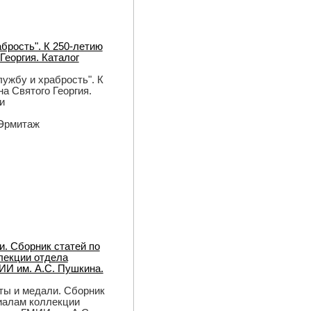
абрость". К 250-летию
Георгия. Каталог
службу и храбрость". К
а Святого Георгия.
и
 Эрмитаж
. Сборник статей по
лекции отдела
ИИ им. А.С. Пушкина.
ты и медали. Сборник
иалам коллекции