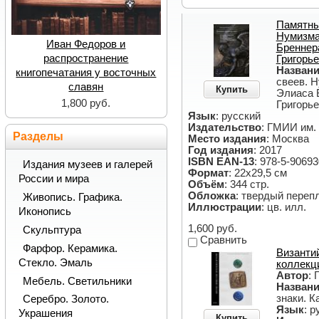
Памятны
Нумизма
Иван Федоров и
Бреннера
распространение
Григорье
Назван
книгопечатания у восточных
свеев. 
славян
Купить
Элиаса 
1,800 руб.
Григорье
Язык
: русский
Издательство
: ГМИИ им.
Разделы
Место издания
: Москва
Год издания
: 2017
ISBN EAN-13
: 978-5-90693
Издания музеев и галерей
Формат
: 22х29,5 см
России и мира
Объём
: 344 стр.
Обложка
: твердый переп
Живопись. Графика.
Иллюстрации
: цв. илл.
Иконопись
1,600 руб.
Скульптура
Сравнить
Фарфор. Керамика.
Византий
Стекло. Эмаль
коллекц
Автор
: 
Мебель. Светильники
Назван
знаки. К
Серебро. Золото.
Язык
: р
Украшения
Купить