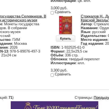
Иллюстрации
: цв. илл.
3,000 руб.
Сравнить
государства Селевкидов. В
Стрекалов Н., Д
и исторического музея
Красной Звезды
ие
: Монеты государства
Автор
: Стрекало
дов. В собрании
Название
: Орде
еского музея
Язык
: русский
усский
Издательство
: 
Купить
ьство
: ГИМ
Место издания
здания
: Москва
Год издания
: 2
ания
: 2026
ISBN
: 1-932525-61-0
N-13
: 978-5-89076-497-3
Формат
: 22,5х29,5 см
: 21х24 см
Объём
: 336 стр.
Обложка
: твердый переплет
Иллюстрации
: илл.
3,300 руб.
Сравнить
иций:
71
)
Страницы:
Предыд