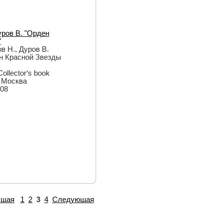
уров В. "Орден
"
в Н., Дуров В.
н Красной Звезды
Collector‘s book
: Москва
008
ущая
1
2
3
4
Следующая