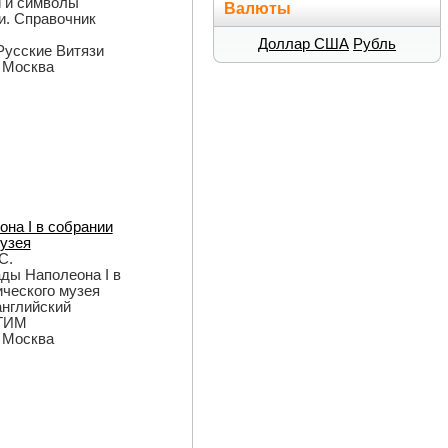
и и символы
Валюты
и. Справочник
Доллар США
Рубль
 Русские Витязи
: Москва
на I в собрании
узея
С.
ады Наполеона I в
ческого музея
 английский
 ГИМ
: Москва