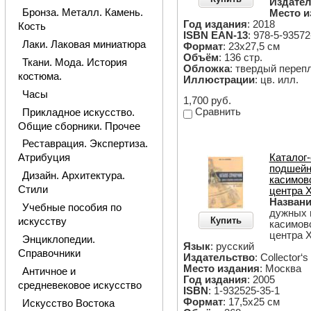
Издател
Бронза. Металл. Камень.
Место и
Год издания
: 2018
Кость
ISBN EAN-13
: 978-5-93572
Лаки. Лаковая миниатюра
Формат
: 23х27,5 см
Объём
: 136 стр.
Ткани. Мода. История
Обложка
: твердый переп
костюма.
Иллюстрации
: цв. илл.
Часы
1,700 руб.
Сравнить
Прикладное искусство.
Общие сборники. Прочее
Реставрация. Экспертиза.
Каталог
Атрибуция
подшейн
Дизайн. Архитектура.
касимов
Стили
центра X
Назван
Учебные пособия по
дужных 
Купить
искусству
касимов
центра X
Энциклопедии.
Язык
: русский
Справочники
Издательство
: Collector‘
Место издания
: Москва
Античное и
Год издания
: 2005
средневековое искусство
ISBN
: 1-932525-35-1
Формат
: 17,5х25 см
Искусство Востока