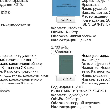
ьство
: Эрмитаж
Серия
: Труды Г
здания
: СПб.
Эрмитажа
Язык
: русский
-812-0
Издательство
:
Место издания
Купить
Год издания
: 2
лет, суперобложка
ISBN EAN-13
: 9
Формат
: 18х25 см
Объём
: 436 стр.
Обложка
: мягкая обложка
Иллюстрации
: цв. илл.
1,700 руб.
Сравнить
-справочник дужных и
Немецкие медали
ых колокольчиков
коллекции
ского колокололитейного
Автор
: Щукина 
IX – начала XX века
Название
: Неме
ие
: Каталог-справочник
века. Каталог к
и подшейных колокольчиков
Язык
: русский
Купить
ского колокололитейного
Издательство
:
IX – начала XX века
Место издания
Год издания
: 2011
s books
ISBN EAN-13
: 978-5-93572-419-1
Формат
: 22,5х27,5 cм
Объём
: 240 стр.
Обложка
: твердый переплет
Иллюстрации
: цв. илл.