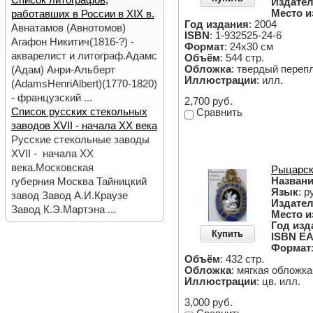
Список литографов,
Издател
Место и
работавших в России в XIX в.
Год издания
: 2004
Авнатамов (Авнотомов)
ISBN
: 1-932525-24-6
Агафон Никитич(1816-?) -
Формат
: 24х30 см
акварелист и литограф.Адамс
Объём
: 544 стр.
Обложка
: твердый переп
(Адам) Анри-Альберт
Иллюстрации
: илл.
(AdamsHenriAlbert)(1770-1820)
- французский ...
2,700 руб.
Список русских стекольных
Сравнить
заводов XVII - начала ХХ века
Русские стекольные заводы
XVII - начала ХХ
века.Московская
Рыцарск
Назван
губерния Москва Тайницкий
Язык
: р
завод Завод А.И.Краузе
Издател
Завод К.Э.Мартэна ...
Место и
Год изд
Купить
ISBN EA
Формат
Объём
: 432 стр.
Обложка
: мягкая обложка
Иллюстрации
: цв. илл.
3,000 руб.