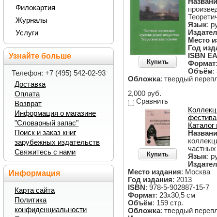
Назван
Филокартия
произве
Теорети
Журналы
Язык
: р
Издател
Услуги
Место и
Год изд
ISBN EA
Узнайте больше
Купить
Формат
Объём
:
Телефон: +7 (495) 542-02-93
Обложка
: твердый переп
Доставка
2,000 руб.
Оплата
Сравнить
Возврат
Коллекц
Информация о магазине
фестива
"Словарный запас"
Каталог
Поиск и заказ книг
Назван
коллекц
зарубежных издательств
частных
Свяжитесь с нами
Купить
Язык
: р
Издател
Место издания
: Москва
Информация
Год издания
: 2013
ISBN
: 978-5-902887-15-7
Карта сайта
Формат
: 23х30,5 см
Политика
Объём
: 159 стр.
конфиденциальности
Обложка
: твердый переп