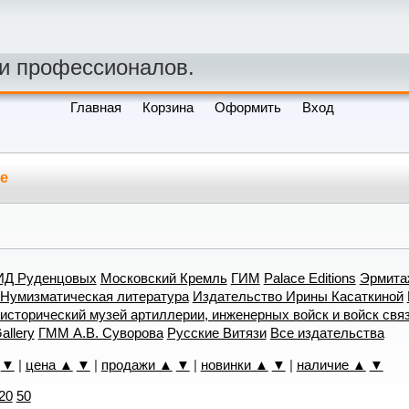
 и профессионалов.
Главная
Корзина
Оформить
Вход
ке
ИД Руденцовых
Московский Кремль
ГИМ
Palace Editions
Эрмита
Нумизматическая литература
Издательство Ирины Касаткиной
исторический музей артиллерии, инженерных войск и войск свя
allery
ГММ А.В. Суворова
Русские Витязи
Все издательства
▼
|
цена ▲
▼
|
продажи ▲
▼
|
новинки ▲
▼
|
наличие ▲
▼
20
50