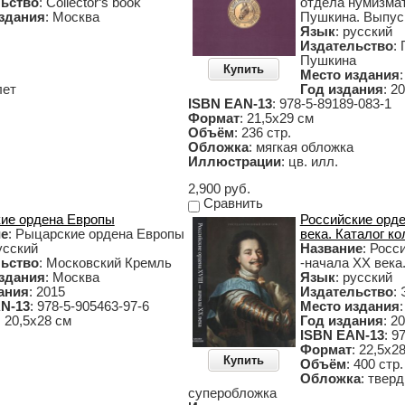
ьство
: Collector‘s book
отдела нумизмат
здания
: Москва
Пушкина. Выпус
Язык
: русский
Издательство
:
Пушкина
Купить
Место издания
лет
Год издания
: 2
ISBN EAN-13
: 978-5-89189-083-1
Формат
: 21,5х29 см
Объём
: 236 стр.
Обложка
: мягкая обложка
Иллюстрации
: цв. илл.
2,900 руб.
Сравнить
ие ордена Европы
Российские орде
ие
: Рыцарские ордена Европы
века. Каталог к
усский
Название
: Росс
ьство
: Московский Кремль
-начала ХХ века
здания
: Москва
Язык
: русский
ания
: 2015
Издательство
:
N-13
: 978-5-905463-97-6
Место издания
: 20,5х28 см
Год издания
: 2
ISBN EAN-13
: 9
Формат
: 22,5х2
Купить
Объём
: 400 стр.
Обложка
: твер
суперобложка