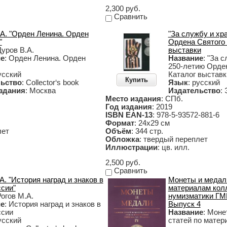
2,300 руб.
Сравнить
.А. "Орден Ленина. Орден
"За службу и хр
"
Ордена Святого 
Дуров В.А.
выставки
ие
: Орден Ленина. Орден
Название
: "За 
250-летию Орден
усский
Каталог выставк
Купить
ьство
: Collector‘s book
Язык
: русский
здания
: Москва
Издательство
:
Место издания
: СПб.
Год издания
: 2019
ISBN EAN-13
: 978-5-93572-881-6
Формат
: 24х29 см
лет
Объём
: 344 стр.
Обложка
: твердый переплет
Иллюстрации
: цв. илл.
2,500 руб.
Сравнить
А. "История наград и знаков в
Монеты и медали
сии"
материалам кол
Рогов М.А.
нумизматики ГМ
ие
: История наград и знаков в
Выпуск 4
сии
Название
: Моне
усский
статей по матер