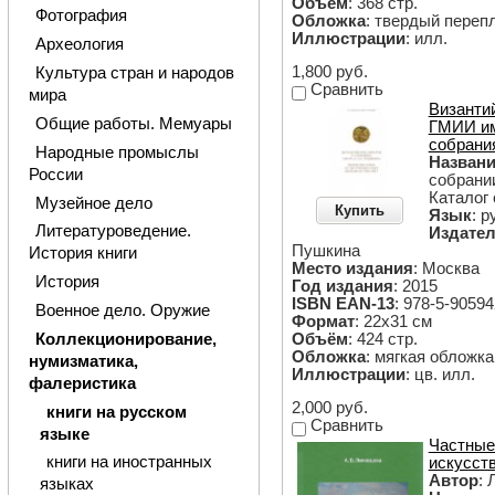
Объём
: 368 стр.
Фотография
Обложка
: твердый переп
Иллюстрации
: илл.
Археология
1,800 руб.
Культура стран и народов
Сравнить
мира
Византи
Общие работы. Мемуары
ГМИИ им
собрани
Народные промыслы
Назван
России
собрани
Каталог
Музейное дело
Купить
Язык
: р
Литературоведение.
Издател
Пушкина
История книги
Место издания
: Москва
История
Год издания
: 2015
ISBN EAN-13
: 978-5-90594
Военное дело. Оружие
Формат
: 22х31 см
Объём
: 424 стр.
Коллекционирование,
Обложка
: мягкая обложка
нумизматика,
Иллюстрации
: цв. илл.
фалеристика
2,000 руб.
книги на русском
Сравнить
языке
Частные
книги на иностранных
искусст
Автор
: 
языках