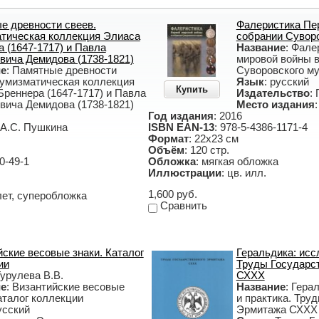
е древности свеев.
Фалеристика Пе
тическая коллекция Элиаса
собрании Суворо
 (1647-1717) и Павла
Название
: Фале
вича Демидова (1738-1821)
мировой войны в
ие
: Памятные древности
Суворовского м
Нумизматическая коллекция
Язык
: русский
Купить
Бреннера (1647-1717) и Павла
Издательство
:
вича Демидова (1738-1821)
Место издания
Год издания
: 2016
 А.С. Пушкина
ISBN EAN-13
: 978-5-4386-1171-4
Формат
: 22х23 см
Объём
: 120 стр.
0-49-1
Обложка
: мягкая обложка
Иллюстрации
: цв. илл.
1,600 руб.
лет, суперобложка
Сравнить
ские весовые знаки. Каталог
Геральдика: исс
ии
Труды Государс
Гурулева В.В.
СХХХ
ие
: Византийские весовые
Название
: Гера
аталог коллекции
и практика. Тру
усский
Эрмитажа СХХХ