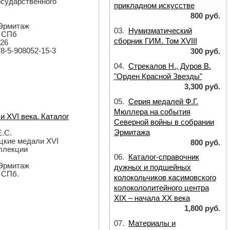
осударственного
прикладном искусстве
800 руб.
 Эрмитаж
03.
Нумизматический
: СПб
сборник ГИМ. Том XVIII
026
78-5-908052-15-3
300 руб.
04.
Стрекалов Н., Дуров В.
"Орден Красной Звезды"
3,300 руб.
05.
Серия медалей Ф.Г.
Мюллера на события
 XVI века. Каталог
Северной войны в собрании
Эрмитажа
Е.С.
цкие медали XVI
800 руб.
оллекции
06.
Каталог-справочник
 Эрмитаж
дужных и подшейных
: СПб.
колокольчиков касимовского
колокололитейного центра
XIX – начала XX века
1,800 руб.
07.
Материалы и