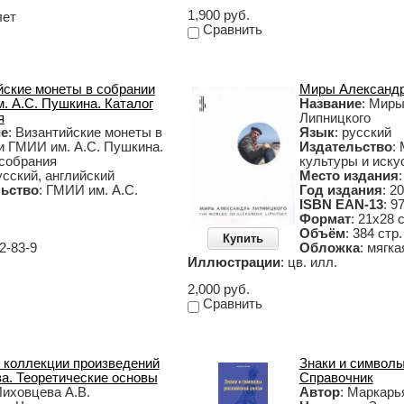
1,900 руб.
лет
Сравнить
йские монеты в собрании
Миры Александр
. А.С. Пушкина. Каталог
Название
: Мир
я
Липницкого
ие
: Византийские монеты в
Язык
: русский
и ГМИИ им. А.С. Пушкина.
Издательство
:
 собрания
культуры и иску
усский, английский
Место издания
ьство
: ГМИИ им. А.С.
Год издания
: 2
ISBN EAN-13
: 9
Формат
: 21х28 
Объём
: 384 стр.
Купить
2-83-9
Обложка
: мягк
Иллюстрации
: цв. илл.
2,000 руб.
Сравнить
 коллекции произведений
Знаки и символы
ва. Теоретические основы
Справочник
Лиховцева А.В.
Автор
: Маркарья