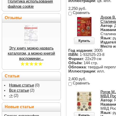
Иллюстрации
: цв. илл.
Политика использования
файлов cookie
2,250 руб.
Сравнить
Дуров В
Отзывы
Сталина
Автор
: 
Назван
Сталина
Язык
: р
Купить
Издател
Место и
Эту книгу можно назвать
Год издания
: 2005
каталогом, а можно книгой
ISBN
: 1-932525-23-8
воспоминан ..
Формат
: 22х29 см
Объём
: 144 стр.
Обложка
: твердый переп
Иллюстрации
: илл.
Статьи
2,400 руб.
Сравнить
Новые статьи
(0)
Все статьи
(2)
Рогов М.
->
(2)
МВД Рос
Автор
: 
Назван
Новые статьи
МВД Рос
Язык
: р
Купить