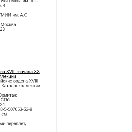
ики ГМИИ им. А.С.
к 4
 ГМИИ им. А.С.
: Москва
023
на XVIII -начала ХХ
оллекции
ийские ордена XVIII
. Каталог коллекции
 Эрмитаж
: СПб.
024
78-5-907653-52-8
8 см
дый переплет,