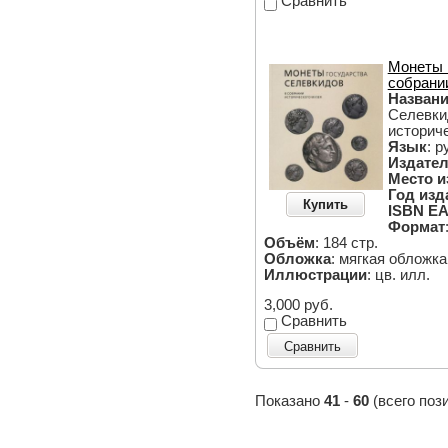
Сравнить
Монеты 
собрани
Назван
Селевки
историч
Язык
: р
Издател
Место и
Год изд
Купить
ISBN EA
Формат
Объём
: 184 стр.
Обложка
: мягкая обложка
Иллюстрации
: цв. илл.
3,000 руб.
Сравнить
Сравнить
Показано
41
-
60
(всего поз