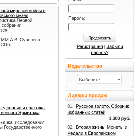
рвой мировой войны в
вского музея
Пароль:
ристика Первой
 собрании
узея
Продолжить
 ГММ А.В. Суворова
: СПб.
Регистрация
|
Забыли
пароль?
Издательство
Лидеры продаж
01.
Русское золото. Сборник
ледования и практика.
избранных статей
твенного Эрмитажа
1,300 руб.
льдика: исследования
ды Государственного
02.
Вторая жизнь. Монеты и
медали в Европейском