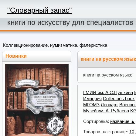
"Словарный запас"
книги по искусству для специалистов
Коллекционирование, нумизматика, фалеристика
Новинки
книги на русском язы
книги на русском языке
ГМИИ им. А.С.Пушкина
Империя
Collector's book
МГОМЗ
Леопарт
Военно-
Музей им. А. Рублева
KG
Сортировка:
название ▲
Товаров на странице:
10