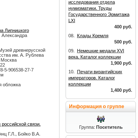
исследования отдела
нумизматики. Труды
Государственного Эрмитажа
LХI
400 руб.
а Липницкого
ы Александра
08.
Клады Кремля
500 руб.
 Музей древнерусской
09.
Немецкие медали XVI
сства им. А. Рублева
века. Каталог коллекции
: Москва
1,900 руб.
022
78-5-906538-27-7
10.
Печати византийских
см
императоров. Каталог
коллекции
ая обложка
1,400 руб.
Информация о группе
 российской связи.
Группа:
Посетитель
нц Г.Л., Бойко В.А.